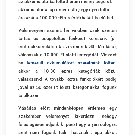
az akkumulátorba töltött áram mennyiségéről,
akkumulátor állapotmérő stb.) egy ilyen töltő
ára akár a 100.000.-Ft-os értékhatárt is elérheti.
Véleményem szerint, ha valóban csak szinten
tartás és csepptöltés funkciót keresünk (pl.
motorakkumulátorok szezonon kívüli tárolása),
válasszuk a 10.000 Ft alatti kategóriát! Viszont
ha
lemerült akkumulátort szeretnénk tölteni
akkor a 18-30 ezres kategóriák közül
válasszunk! A további extra funkciókért pedig
jóval az 50 ezer Ft feletti kategóriákkal fogunk
találkozni.
Vásárlás előtt mindenképpen érdemes egy
szakember véleményét kikérdezni, nehogy
feleslegesen adjunk ki pénzt egy olyan dologra,
amit nem fogunk tudni használni, épp akkor,