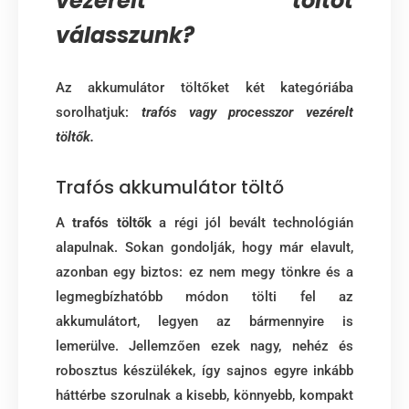
vezérelt töltőt
válasszunk?
Az akkumulátor töltőket két kategóriába
sorolhatjuk:
trafós vagy processzor vezérelt
töltők.
Trafós akkumulátor töltő
A
trafós töltők
a régi jól bevált technológián
alapulnak. Sokan gondolják, hogy már elavult,
azonban egy biztos: ez nem megy tönkre és a
legmegbízhatóbb módon tölti fel az
akkumulátort, legyen az bármennyire is
lemerülve. Jellemzően ezek nagy, nehéz és
robosztus készülékek, így sajnos egyre inkább
háttérbe szorulnak a kisebb, könnyebb, kompakt