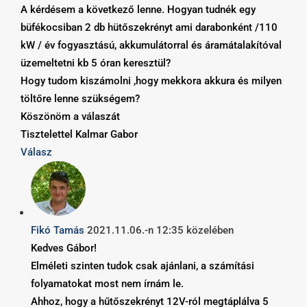
A kérdésem a következő lenne. Hogyan tudnék egy
büfékocsiban 2 db hütőszekrényt ami darabonként /110
kW / év fogyasztású, akkumulátorral és áramátalakítóval
üzemeltetni kb 5 óran keresztül?
Hogy tudom kiszámolni ,hogy mekkora akkura és milyen
töltőre lenne szükségem?
Köszönöm a válaszát
Tisztelettel Kalmar Gabor
Válasz
Fikó Tamás
2021.11.06.-n 12:35 közelében
Kedves Gábor!
Elméleti szinten tudok csak ajánlani, a számítási
folyamatokat most nem írnám le.
Ahhoz, hogy a hűtőszekrényt 12V-ról megtáplálva 5