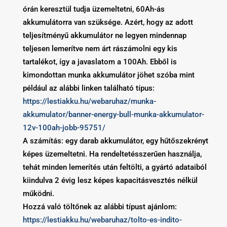
órán keresztül tudja üzemeltetni, 60Ah-ás
akkumulátorra van szüksége. Azért, hogy az adott
teljesítményű akkumulátor ne legyen mindennap
teljesen lemerítve nem árt rászámolni egy kis
tartalékot, így a javaslatom a 100Ah. Ebből is
kimondottan munka akkumulátor jöhet szóba mint
például az alábbi linken található típus:
https://lestiakku.hu/webaruhaz/munka-
akkumulator/banner-energy-bull-munka-akkumulator-
12v-100ah-jobb-95751/
A számítás: egy darab akkumulátor, egy hűtőszekrényt
képes üzemeltetni. Ha rendeltetésszerűen használja,
tehát minden lemerítés után feltölti, a gyártó adataiból
kiindulva 2 évig lesz képes kapacitásvesztés nélkül
működni.
Hozzá való töltőnek az alábbi típust ajánlom:
https://lestiakku.hu/webaruhaz/tolto-es-indito-