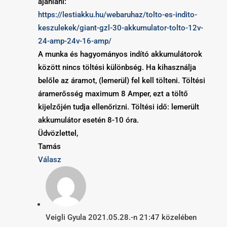
ajánlani:
https://lestiakku.hu/webaruhaz/tolto-es-indito-
keszulekek/giant-gzl-30-akkumulator-tolto-12v-
24-amp-24v-16-amp/
A munka és hagyományos indító akkumulátorok
között nincs töltési különbség. Ha kihasználja
belőle az áramot, (lemerül) fel kell tölteni. Töltési
áramerősség maximum 8 Amper, ezt a töltő
kijelzőjén tudja ellenőrizni. Töltési idő: lemerült
akkumulátor esetén 8-10 óra.
Üdvözlettel,
Tamás
Válasz
Veigli Gyula
2021.05.28.-n 21:47 közelében