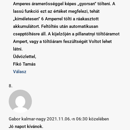
Amperes áramerősséggel képes „gyorsan” tölteni. A
lassú funkció ezt az értéket megfelezi, tehát
„kíméletesen” 6 Amperrel tölti a ráakasztott
akkumulátort. Feltöltés után automatikusan
csepptöltésre áll. A kijelzőjén a pillanatnyi töltőáramot
Ampert, vagy a töltőáram feszültségét Voltot lehet
látni.
Üdvözlettel,
Fikó Tamás
Válasz
Gabor kalmar-nagy
2021.11.06.-n 06:30 közelében
Jó napot kívánok.