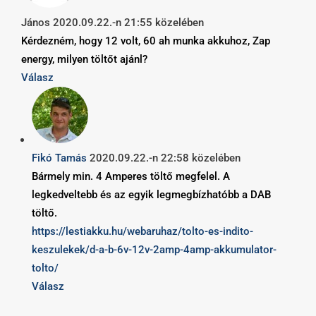
János
2020.09.22.-n 21:55 közelében
Kérdezném, hogy 12 volt, 60 ah munka akkuhoz, Zap
energy, milyen töltőt ajánl?
Válasz
Fikó Tamás
2020.09.22.-n 22:58 közelében
Bármely min. 4 Amperes töltő megfelel. A
legkedveltebb és az egyik legmegbízhatóbb a DAB
töltő.
https://lestiakku.hu/webaruhaz/tolto-es-indito-
keszulekek/d-a-b-6v-12v-2amp-4amp-akkumulator-
tolto/
Válasz