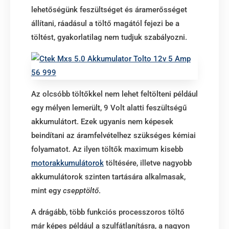
lehetőségünk feszültséget és áramerősséget
állítani, ráadásul a töltő magától fejezi be a
töltést, gyakorlatilag nem tudjuk szabályozni.
Az olcsóbb töltőkkel nem lehet feltölteni például
egy mélyen lemerült, 9 Volt alatti feszültségű
akkumulátort. Ezek ugyanis nem képesek
beindítani az áramfelvételhez szükséges kémiai
folyamatot. Az ilyen töltők maximum kisebb
motorakkumulátorok
töltésére, illetve nagyobb
akkumulátorok szinten tartására alkalmasak,
mint egy
csepptöltő
.
A drágább, több funkciós processzoros töltő
már képes például a szulfátlanításra, a nagyon