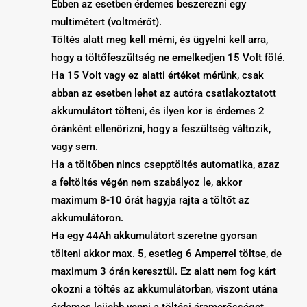
Ebben az esetben érdemes beszerezni egy
multimétert (voltmérőt).
Töltés alatt meg kell mérni, és ügyelni kell arra,
hogy a töltőfeszültség ne emelkedjen 15 Volt fölé.
Ha 15 Volt vagy ez alatti értéket mérünk, csak
abban az esetben lehet az autóra csatlakoztatott
akkumulátort tölteni, és ilyen kor is érdemes 2
óránként ellenőrizni, hogy a feszültség változik,
vagy sem.
Ha a töltőben nincs csepptöltés automatika, azaz
a feltöltés végén nem szabályoz le, akkor
maximum 8-10 órát hagyja rajta a töltőt az
akkumulátoron.
Ha egy 44Ah akkumulátort szeretne gyorsan
tölteni akkor max. 5, esetleg 6 Amperrel töltse, de
maximum 3 órán keresztül. Ez alatt nem fog kárt
okozni a töltés az akkumulátorban, viszont utána
érdemes lejjebb venni a töltési áramerősséget.