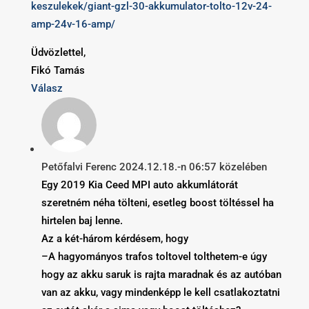
keszulekek/giant-gzl-30-akkumulator-tolto-12v-24-
amp-24v-16-amp/
Üdvözlettel,
Fikó Tamás
Válasz
Petőfalvi Ferenc
2024.12.18.-n 06:57 közelében
Egy 2019 Kia Ceed MPI auto akkumlátorát
szeretném néha tölteni, esetleg boost töltéssel ha
hirtelen baj lenne.
Az a két-három kérdésem, hogy
–A hagyományos trafos toltovel tolthetem-e úgy
hogy az akku saruk is rajta maradnak és az autóban
van az akku, vagy mindenképp le kell csatlakoztatni