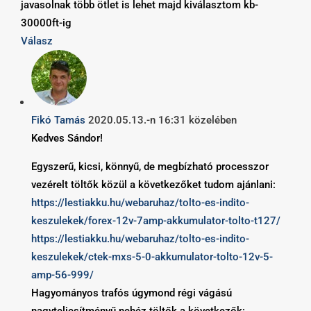
javasolnak több ötlet is lehet majd kiválasztom kb-
30000ft-ig
Válasz
Fikó Tamás
2020.05.13.-n 16:31 közelében
Kedves Sándor!
Egyszerű, kicsi, könnyű, de megbízható processzor
vezérelt töltők közül a következőket tudom ajánlani:
https://lestiakku.hu/webaruhaz/tolto-es-indito-
keszulekek/forex-12v-7amp-akkumulator-tolto-t127/
https://lestiakku.hu/webaruhaz/tolto-es-indito-
keszulekek/ctek-mxs-5-0-akkumulator-tolto-12v-5-
amp-56-999/
Hagyományos trafós úgymond régi vágású
nagyteljesítményű nehéz töltők a következők: