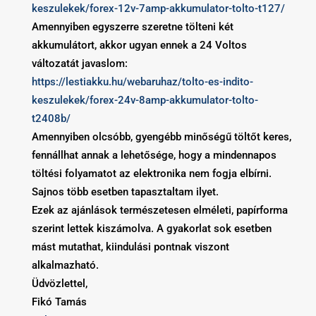
keszulekek/forex-12v-7amp-akkumulator-tolto-t127/
Amennyiben egyszerre szeretne tölteni két
akkumulátort, akkor ugyan ennek a 24 Voltos
változatát javaslom:
https://lestiakku.hu/webaruhaz/tolto-es-indito-
keszulekek/forex-24v-8amp-akkumulator-tolto-
t2408b/
Amennyiben olcsóbb, gyengébb minőségű töltőt keres,
fennállhat annak a lehetősége, hogy a mindennapos
töltési folyamatot az elektronika nem fogja elbírni.
Sajnos több esetben tapasztaltam ilyet.
Ezek az ajánlások természetesen elméleti, papírforma
szerint lettek kiszámolva. A gyakorlat sok esetben
mást mutathat, kiindulási pontnak viszont
alkalmazható.
Üdvözlettel,
Fikó Tamás