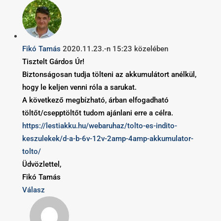
Fikó Tamás
2020.11.23.-n 15:23 közelében
Tisztelt Gárdos Úr!
Biztonságosan tudja tölteni az akkumulátort anélkül,
hogy le keljen venni róla a sarukat.
A következő megbízható, árban elfogadható
töltőt/csepptöltőt tudom ajánlani erre a célra.
https://lestiakku.hu/webaruhaz/tolto-es-indito-
keszulekek/d-a-b-6v-12v-2amp-4amp-akkumulator-
tolto/
Üdvözlettel,
Fikó Tamás
Válasz