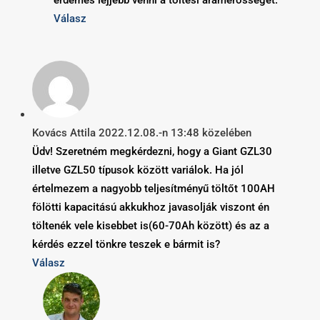
Válasz
Kovács Attila
2022.12.08.-n 13:48 közelében
Üdv! Szeretném megkérdezni, hogy a Giant GZL30
illetve GZL50 típusok között variálok. Ha jól
értelmezem a nagyobb teljesítményű töltőt 100AH
fölötti kapacitású akkukhoz javasolják viszont én
töltenék vele kisebbet is(60-70Ah között) és az a
kérdés ezzel tönkre teszek e bármit is?
Válasz