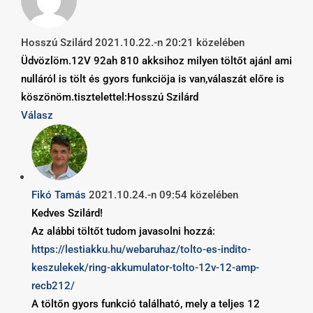
Hosszú Szilárd
2021.10.22.-n 20:21 közelében
Üdvözlöm.12V 92ah 810 akksihoz milyen töltőt ajánl ami
nulláról is tölt és gyors funkciöja is van,válaszát előre is
köszönöm.tisztelettel:Hosszú Szilárd
Válasz
Fikó Tamás
2021.10.24.-n 09:54 közelében
Kedves Szilárd!
Az alábbi töltőt tudom javasolni hozzá:
https://lestiakku.hu/webaruhaz/tolto-es-indito-
keszulekek/ring-akkumulator-tolto-12v-12-amp-
recb212/
A töltőn gyors funkció található, mely a teljes 12