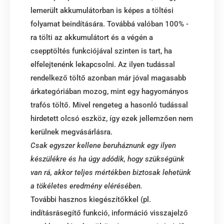
lemerült akkumulátorban is képes a töltési
folyamat beindítására. Továbbá valóban 100% -
ra tölti az akkumulátort és a végén a
csepptöltés funkciójával szinten is tart, ha
elfelejtenénk lekapcsolni. Az ilyen tudással
rendelkező töltő azonban már jóval magasabb
árkategóriában mozog, mint egy hagyományos
trafós töltő. Mivel rengeteg a hasonló tudással
hirdetett olcsó eszköz, így ezek jellemzően nem
kerülnek megvásárlásra.
Csak egyszer kellene beruháznunk egy ilyen
készülékre és ha úgy adódik, hogy szükségünk
van rá, akkor teljes mértékben biztosak lehetünk
a tökéletes eredmény elérésében.
További hasznos kiegészítőkkel (pl.
indításrásegítő funkció, információ visszajelző