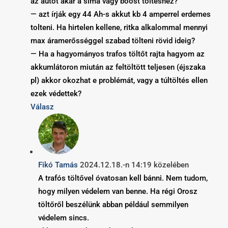
az autót akár a sima vagy boost töltéshez?
— azt írják egy 44 Ah-s akkut kb 4 amperrel erdemes
tolteni. Ha hirtelen kellene, ritka alkalommal mennyi
max áramerősséggel szabad tölteni rövid ideig?
— Ha a hagyományos trafos töltőt rajta hagyom az
akkumlátoron miután az feltöltött teljesen (éjszaka
pl) akkor okozhat e problémát, vagy a túltöltés ellen
ezek védettek?
Válasz
Fikó Tamás
2024.12.18.-n 14:19 közelében
A trafós töltővel óvatosan kell bánni. Nem tudom,
hogy milyen védelem van benne. Ha régi Orosz
töltőről beszélünk abban például semmilyen
védelem sincs.