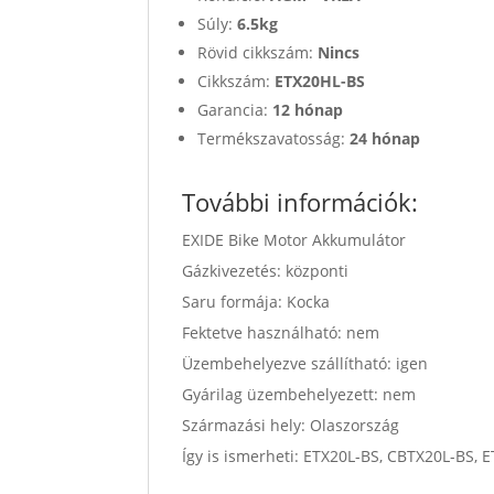
Súly:
6.5kg
Rövid cikkszám:
Nincs
Cikkszám:
ETX20HL-BS
Garancia:
12 hónap
Termékszavatosság:
24 hónap
További információk:
EXIDE Bike Motor Akkumulátor
Gázkivezetés: központi
Saru formája: Kocka
Fektetve használható: nem
Üzembehelyezve szállítható: igen
Gyárilag üzembehelyezett: nem
Származási hely: Olaszország
Így is ismerheti: ETX20L-BS, CBTX20L-BS,