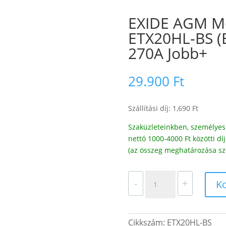
EXIDE AGM M
ETX20HL-BS (
270A Jobb+
29.900
Ft
Szállítási díj: 1,690 Ft
Szaküzleteinkben, személyes 
nettó 1000-4000 Ft közötti 
(az összeg meghatározása sz
EXIDE
-
+
K
AGM
Motor
Akkumulátor
Cikkszám:
ETX20HL-BS
ETX20HL-