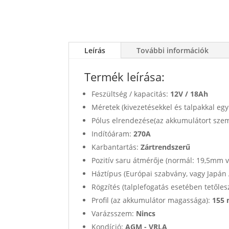
Leírás
További információk
Termék leírása:
Feszültség / kapacitás:
12V /
18Ah
Méretek (kivezetésekkel és talpakkal egy
Pólus elrendezése(az akkumulátort sze
Indítóáram:
270A
Karbantartás:
Zártrendszerű
Pozitív saru átmérője (normál: 19,5mm 
Háztípus (Európai szabvány, vagy Japán
Rögzítés (talplefogatás esetében tetőles
Profil (az akkumulátor magassága):
155
Varázsszem:
Nincs
Kondíció:
AGM - VRLA