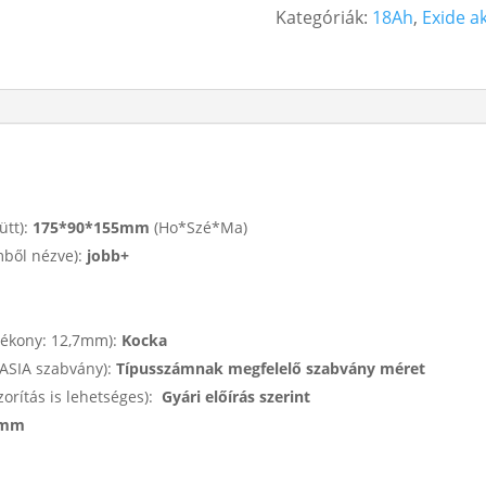
Kategóriák:
18Ah
,
Exide a
BS
(ETX20L-
BS)
12V
18Ah
270A
Jobb+
mennyiség
ütt):
175*90*155mm
(Ho*Szé*Ma)
mből nézve):
jobb+
vékony: 12,7mm):
Kocka
 ASIA szabvány):
Típusszámnak megfelelő szabvány méret
zorítás is lehetséges):
Gyári előírás szerint
 mm