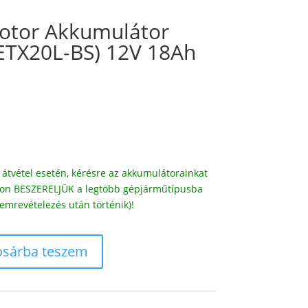
otor Akkumulátor
ETX20L-BS) 12V 18Ah
átvétel esetén, kérésre az akkumulátorainkat
díjon BESZERELJÜK a legtöbb gépjárműtípusba
emrevételezés után történik)!
osárba teszem