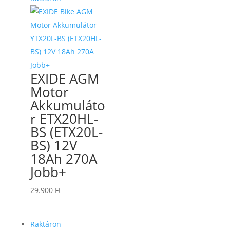
EXIDE AGM
Motor
Akkumuláto
r ETX20HL-
BS (ETX20L-
BS) 12V
18Ah 270A
Jobb+
29.900
Ft
Raktáron