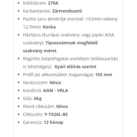
Indítóáram:
270A
Karbantartás:
Zártrendszerű
Pozitív saru átmérője (normál: 19,5mm vékony:
12,7mm):
Kocka
Háztípus (Európai szabvány, vagy Japán ASIA
szabvány):
Típusszámnak megfelelő
szabvány méret
Rögzítés (talplefogatás esetében tetőleszorítás
is lehetséges):
Gyári előírás szerint
Profil (az akkumulátor magassága):
155 mm
Varázsszem:
Nincs
Kondíció:
AGM - VRLA
Súly:
6kg
Rövid cikkszám:
Nincs
Cikkszám:
Y-TX20L-BS
Garancia:
12 hónap