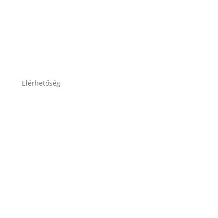
Adatkezelési tájékoztató
Elérhetőség
lesti.laszlo@lestiakku.hu