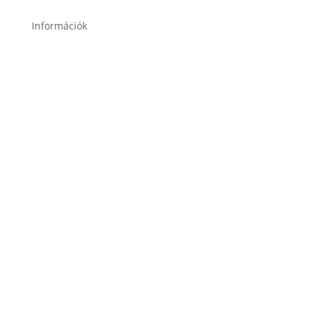
Információk
Garancia
Karrier