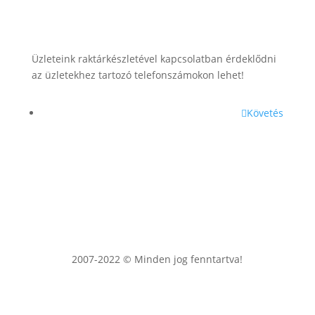
+36 (70) 385-3570
Üzleteink raktárkészletével kapcsolatban érdeklődni
az üzletekhez tartozó telefonszámokon lehet!
Követés
2007-2022 © Minden jog fenntartva!