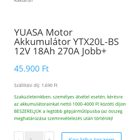
Raktáron
YUASA Motor
Akkumulátor YTX20L-BS
12V 18Ah 270A Jobb+
45.900
Ft
Szállítási díj: 1,690 Ft
Szaküzleteinkben, személyes átvétel esetén, kérésre
az akkumulátorainkat nettó 1000-4000 Ft közötti díjon
BESZERELJÜK a legtöbb gépjárműtípusba (az összeg
meghatározása szemrevételezés után történik)!
YUASA
-
+
Kosárba teszem