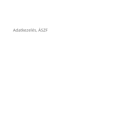
Cégtörténet
Adatkezelés, ÁSZF
ÁSZF
Impresszum