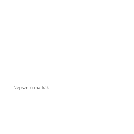
Akkumulátor töltők, indítók
Összes termékkategória
Népszerű márkák
Banner akkumulátor