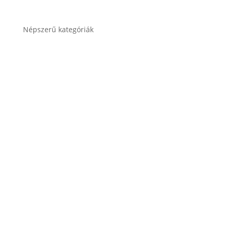
Népszerű kategóriák
Autó akkumulátor
Autó akkumulátor (Start-Stop)