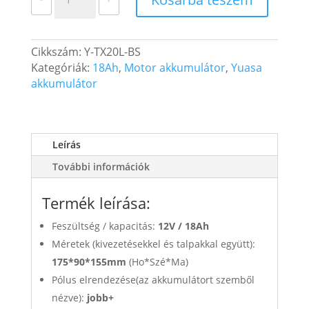
Motor
Akkumulátor
YTX20L-
Cikkszám:
Y-TX20L-BS
BS
Kategóriák:
18Ah
,
Motor akkumulátor
,
Yuasa
12V
akkumulátor
18Ah
270A
Jobb+
mennyiség
Leírás
További információk
Termék leírása:
Feszültség / kapacitás:
12V /
18Ah
Méretek (kivezetésekkel és talpakkal együtt):
175*90*155mm
(Ho*Szé*Ma)
Pólus elrendezése(az akkumulátort szemből
nézve):
jobb+