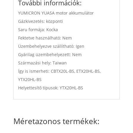
További információk:
YUMICRON YUASA motor akkumulátor
Gázkivezetés: központi
Saru formája: Kocka
Fektetve használható: Nem
Üzembehelyezve szállítható: Igen
Gyárilag üzembehelyezett: Nem
Származási hely: Taiwan
Így is ismerheti: CBTX20L-BS, ETX20HL-BS,
YTX20HL-BS
Helyettesítő típusok: YTX20HL-BS
Méretazonos termékek: