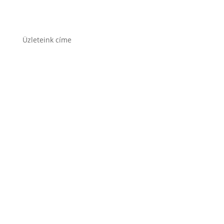
Varta akkumulátor
Üzleteink címe
1171 Bp. Nagyszentmiklósi u. 27.
1141 Budapest, Fogarasi út 125.