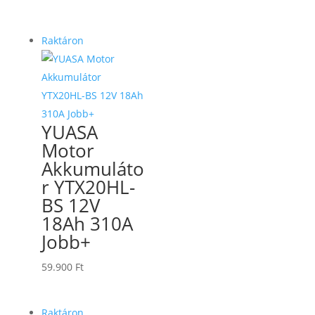
Raktáron
YUASA
Motor
Akkumuláto
r YTX20HL-
BS 12V
18Ah 310A
Jobb+
59.900
Ft
Raktáron