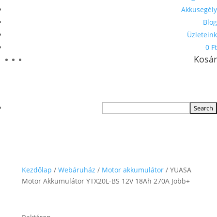
Akkusegély
Blog
Üzleteink
0 Ft
Kosár
Kezdőlap
/
Webáruház
/
Motor akkumulátor
/ YUASA
Motor Akkumulátor YTX20L-BS 12V 18Ah 270A Jobb+