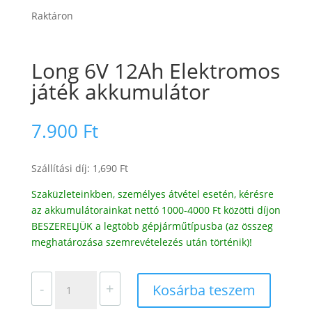
Raktáron
Long 6V 12Ah Elektromos
játék akkumulátor
7.900
Ft
Szállítási díj: 1,690 Ft
Szaküzleteinkben, személyes átvétel esetén, kérésre
az akkumulátorainkat nettó 1000-4000 Ft közötti díjon
BESZERELJÜK a legtöbb gépjárműtípusba (az összeg
meghatározása szemrevételezés után történik)!
Long
-
+
Kosárba teszem
6V
12Ah