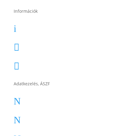
Információk
Garancia
i
Karrier

Cégtörténet

Adatkezelés, ÁSZF
ÁSZF
N
Impresszum
N