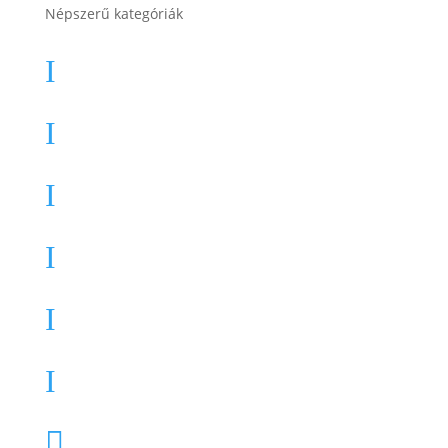
Népszerű kategóriák
Autó akkumulátor
I
Autó akkumulátor (Start-Stop)
I
Motor akkumulátor
I
Munka akkumulátor
I
Teherautó akkumulátor
I
Akkumulátor töltők, indítók
I
Összes termékkategória
