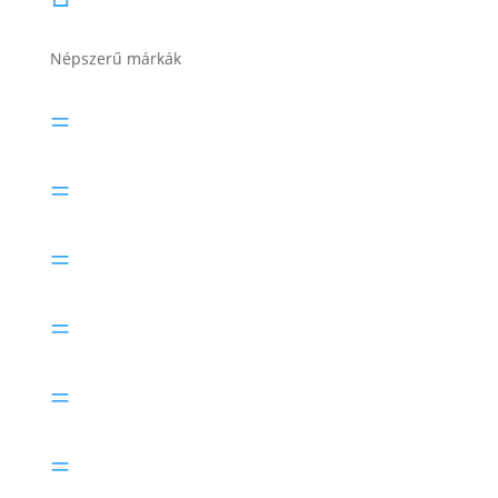
Népszerű márkák
Banner akkumulátor
=
Bosch akkumulátor
=
Electric Power akkumulátor
=
Exide akkumulátor
=
Lesti Akku akkumulátor
=
Rocket akkumulátor
=