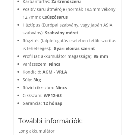
Karbantartás:
Zártrendszerű
Pozitív saru átmérője (normál: 19,5mm vékony:
12,7mm):
Csúszósarus
Háztípus (Európai szabvány, vagy Japán ASIA
szabvány):
Szabvány méret
Rögzítés (talplefogatás esetében tetőleszorítás
is lehetséges):
Gyári előírás szerint
Profil (az akkumulátor magassága):
95 mm
Varázsszem:
Nincs
Kondíció:
AGM - VRLA
Súly:
3kg
Rövid cikkszám:
Nincs
Cikkszám:
WP12-6S
Garancia:
12 hónap
További információk:
Long akkumulátor