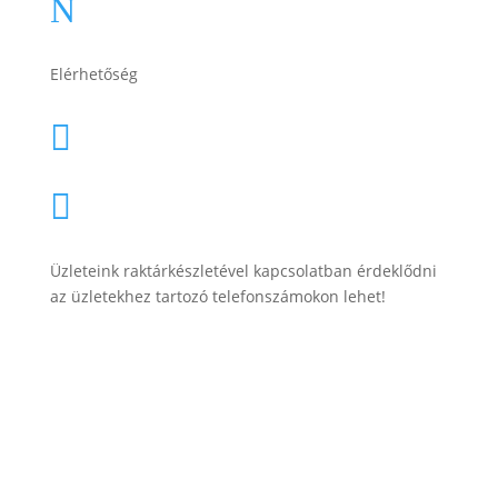
Adatkezelési tájékoztató
N
Elérhetőség
lesti.laszlo@lestiakku.hu

+36 (70) 385-3570

Üzleteink raktárkészletével kapcsolatban érdeklődni
az üzletekhez tartozó telefonszámokon lehet!