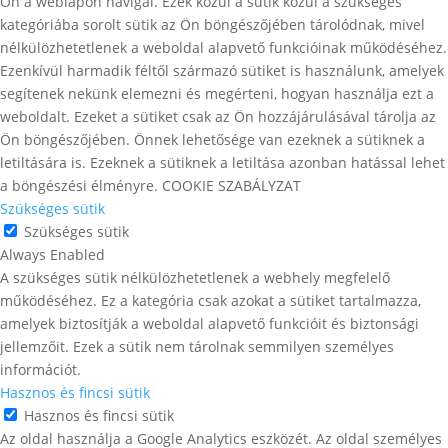
Ön a weblapon navigál. Ezek közül a sütik közül a szükséges
kategóriába sorolt ​​sütik az Ön böngészőjében tárolódnak, mivel
nélkülözhetetlenek a weboldal alapvető funkcióinak működéséhez.
Ezenkívül harmadik féltől származó sütiket is használunk, amelyek
segítenek nekünk elemezni és megérteni, hogyan használja ezt a
weboldalt. Ezeket a sütiket csak az Ön hozzájárulásával tárolja az
Ön böngészőjében. Önnek lehetősége van ezeknek a sütiknek a
letiltására is. Ezeknek a sütiknek a letiltása azonban hatással lehet
a böngészési élményre. COOKIE SZABÁLYZAT
Szükséges sütik
Szükséges sütik
Always Enabled
A szükséges sütik nélkülözhetetlenek a webhely megfelelő
működéséhez. Ez a kategória csak azokat a sütiket tartalmazza,
amelyek biztosítják a weboldal alapvető funkcióit és biztonsági
jellemzőit. Ezek a sütik nem tárolnak semmilyen személyes
információt.
Hasznos és fincsi sütik
Hasznos és fincsi sütik
Az oldal használja a Google Analytics eszközét. Az oldal személyes