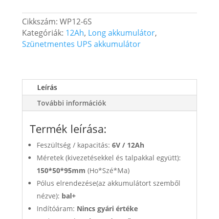
Elektromos
Cikkszám:
WP12-6S
játék
Kategóriák:
12Ah
,
Long akkumulátor
,
akkumulátor
Szünetmentes UPS akkumulátor
mennyiség
Leírás
További információk
Termék leírása:
Feszültség / kapacitás:
6V /
12Ah
Méretek (kivezetésekkel és talpakkal együtt):
150*50*95mm
(Ho*Szé*Ma)
Pólus elrendezése(az akkumulátort szemből
nézve):
bal+
Indítóáram:
Nincs gyári értéke