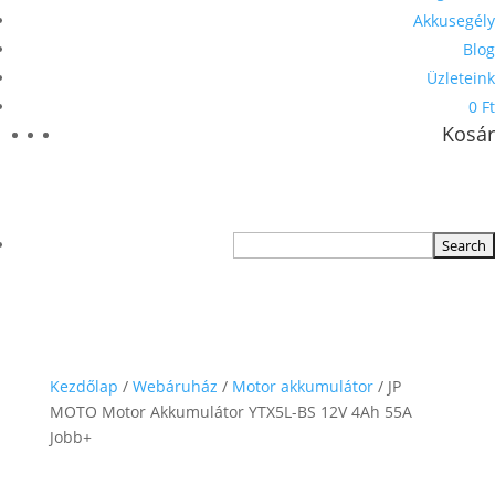
Akkusegély
Blog
Üzleteink
0 Ft
Kosár
Kezdőlap
/
Webáruház
/
Motor akkumulátor
/ JP
MOTO Motor Akkumulátor YTX5L-BS 12V 4Ah 55A
Jobb+