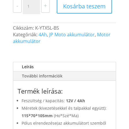
JP
-
+
Kosárba teszem
MOTO
Motor
Akkumulátor
Cikkszám:
K-YTX5L-BS
YTX5L-
Kategóriák:
4Ah
,
JP Moto akkumulátor
,
Motor
BS
akkumulátor
12V
4Ah
55A
Jobb+
Leírás
mennyiség
További információk
Termék leírása:
Feszültség / kapacitás:
12V /
4Ah
Méretek (kivezetésekkel és talpakkal együtt):
115*70*105mm
(Ho*Szé*Ma)
Pólus elrendezése(az akkumulátort szemből