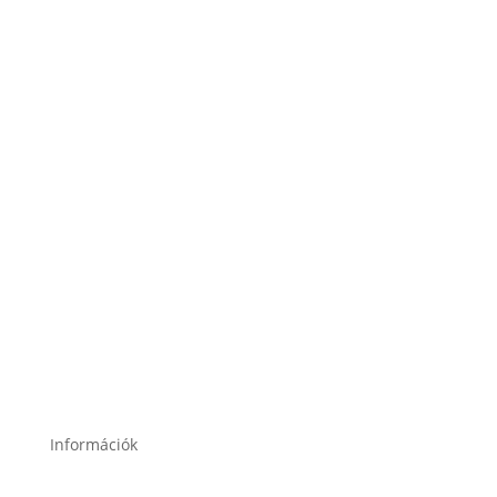
1188 Budapest, Nagykőrösi út 4.
2120 Dunakeszi, Fő út 91.
2049 Diósd, Gárdonyi Géza u. 18.
Információk