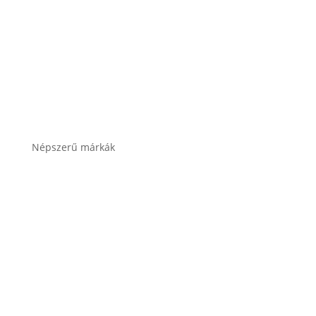
Összes termékkategória
Népszerű márkák
Banner akkumulátor