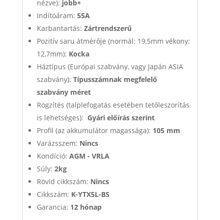
nézve):
jobb+
Indítóáram:
55A
Karbantartás:
Zártrendszerű
Pozitív saru átmérője (normál: 19,5mm vékony:
12,7mm):
Kocka
Háztípus (Európai szabvány, vagy Japán ASIA
szabvány):
Típusszámnak megfelelő
szabvány méret
Rögzítés (talplefogatás esetében tetőleszorítás
is lehetséges):
Gyári előírás szerint
Profil (az akkumulátor magassága):
105 mm
Varázsszem:
Nincs
Kondíció:
AGM - VRLA
Súly:
2kg
Rövid cikkszám:
Nincs
Cikkszám:
K-YTX5L-BS
Garancia:
12 hónap