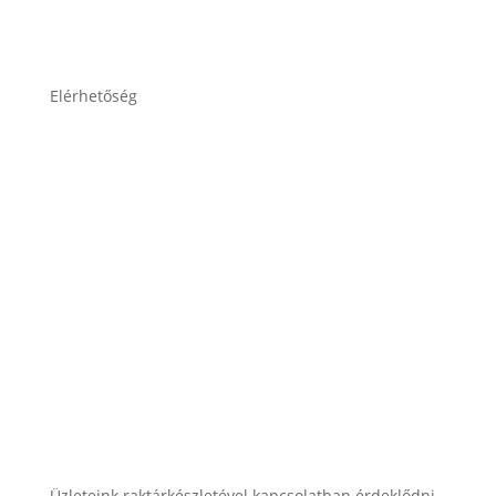
Adatkezelési tájékoztató
Elérhetőség
lesti.laszlo@lestiakku.hu
+36 (70) 385-3570
Üzleteink raktárkészletével kapcsolatban érdeklődni