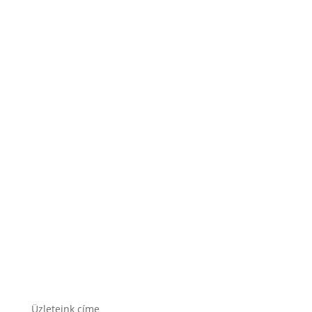
Lesti Akku akkumulátor
Rocket akkumulátor
Varta akkumulátor
Üzleteink címe