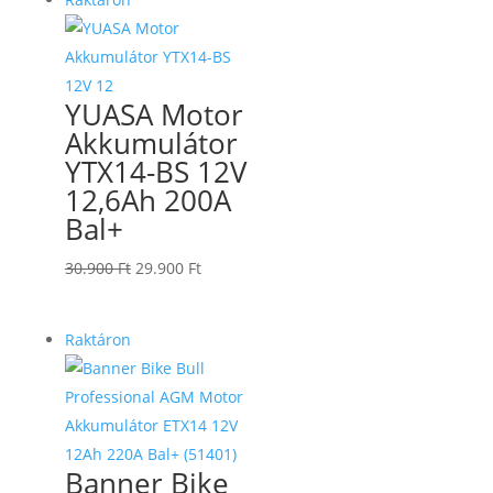
YUASA Motor
Akkumulátor
YTX14-BS 12V
12,6Ah 200A
Bal+
Original
Current
30.900
Ft
29.900
Ft
price
price
was:
is:
Raktáron
30.900 Ft.
29.900 Ft.
Banner Bike