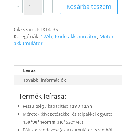
EXIDE
-
+
Kosárba teszem
AGM
Motor
Akkumulátor
Cikkszám:
ETX14-BS
ETX14-
Kategóriák:
12Ah
,
Exide akkumulátor
,
Motor
BS
akkumulátor
12V
12Ah
200A
Bal+
Leírás
mennyiség
További információk
Termék leírása:
Feszültség / kapacitás:
12V /
12Ah
Méretek (kivezetésekkel és talpakkal együtt):
150*90*145mm
(Ho*Szé*Ma)
Pólus elrendezése(az akkumulátort szemből