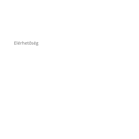
Adatkezelési tájékoztató
Elérhetőség
lesti.laszlo@lestiakku.hu
+36 (70) 385-3570