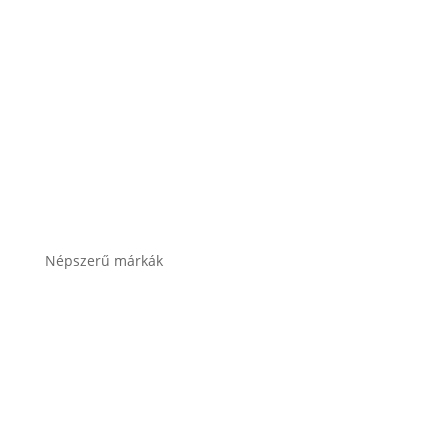
Akkumulátor töltők, indítók
Összes termékkategória
Népszerű márkák
Banner akkumulátor