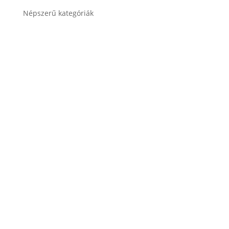
Népszerű kategóriák
Autó akkumulátor
Autó akkumulátor (Start-Stop)