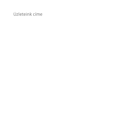
Üzleteink címe
1171 Bp. Nagyszentmiklósi u. 27.
1141 Budapest, Fogarasi út 125.