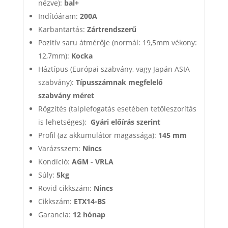
nézve):
bal+
Indítóáram:
200A
Karbantartás:
Zártrendszerű
Pozitív saru átmérője (normál: 19,5mm vékony:
12,7mm):
Kocka
Háztípus (Európai szabvány, vagy Japán ASIA
szabvány):
Típusszámnak megfelelő
szabvány méret
Rögzítés (talplefogatás esetében tetőleszorítás
is lehetséges):
Gyári előírás szerint
Profil (az akkumulátor magassága):
145 mm
Varázsszem:
Nincs
Kondíció:
AGM - VRLA
Súly:
5kg
Rövid cikkszám:
Nincs
Cikkszám:
ETX14-BS
Garancia:
12 hónap