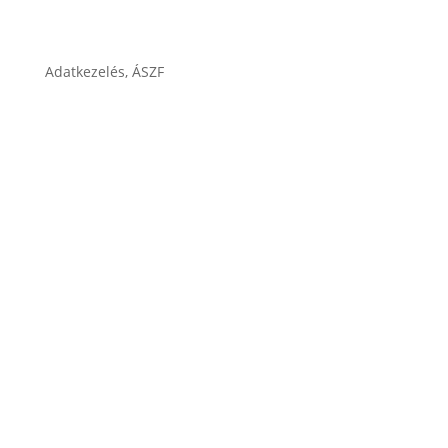
Cégtörténet
Adatkezelés, ÁSZF
ÁSZF
Impresszum