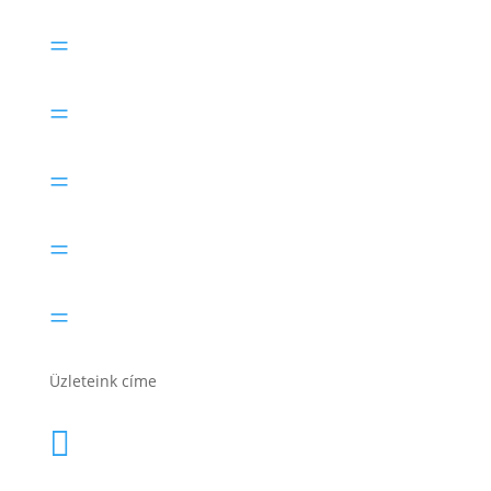
Electric Power akkumulátor
=
Exide akkumulátor
=
Lesti Akku akkumulátor
=
Rocket akkumulátor
=
Varta akkumulátor
=
Üzleteink címe
1171 Bp. Nagyszentmiklósi u. 27.
