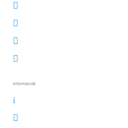
1141 Budapest, Fogarasi út 125.

1188 Budapest, Nagykőrösi út 4.

2120 Dunakeszi, Fő út 91.

2049 Diósd, Gárdonyi Géza u. 18.

Információk
Garancia
i
Karrier
