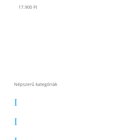
17.900
Ft
Népszerű kategóriák
Autó akkumulátor
I
Autó akkumulátor (Start-Stop)
I
Motor akkumulátor