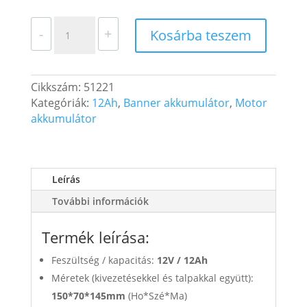
Banner
-
+
Kosárba teszem
Bike
Bull
GÉL
Cikkszám:
51221
Motor
Kategóriák:
12Ah
,
Banner akkumulátor
,
Motor
Akkumulátor
akkumulátor
GT14B-
4
(YT14B-
4)
Leírás
12V
12Ah
További információk
200A
Bal+
Termék leírása:
(51221)
Feszültség / kapacitás:
mennyiség
12V /
12Ah
Méretek (kivezetésekkel és talpakkal együtt):
150*70*145mm
(Ho*Szé*Ma)