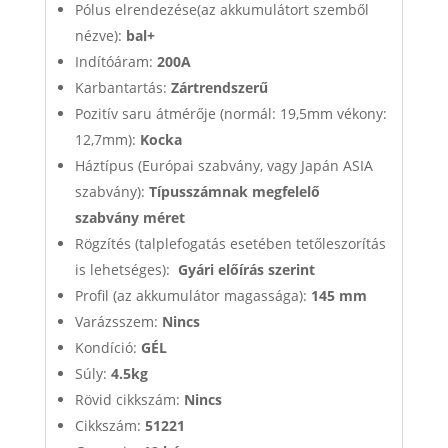
Pólus elrendezése(az akkumulátort szemből
nézve):
bal+
Indítóáram:
200A
Karbantartás:
Zártrendszerű
Pozitív saru átmérője (normál: 19,5mm vékony:
12,7mm):
Kocka
Háztípus (Európai szabvány, vagy Japán ASIA
szabvány):
Típusszámnak megfelelő
szabvány méret
Rögzítés (talplefogatás esetében tetőleszorítás
is lehetséges):
Gyári előírás szerint
Profil (az akkumulátor magassága):
145 mm
Varázsszem:
Nincs
Kondíció:
GÉL
Súly:
4.5kg
Rövid cikkszám:
Nincs
Cikkszám:
51221