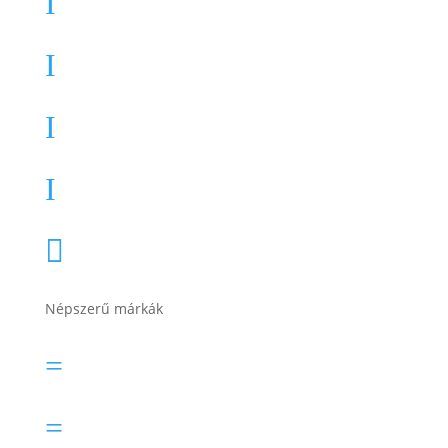
I
Munka akkumulátor
I
Teherautó akkumulátor
I
Akkumulátor töltők, indítók
I
Összes termékkategória

Népszerű márkák
Banner akkumulátor
=
Bosch akkumulátor
=