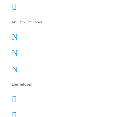
Cégtörténet

Adatkezelés, ÁSZF
ÁSZF
N
Impresszum
N
Adatkezelési tájékoztató
N
Elérhetőség
lesti.laszlo@lestiakku.hu

+36 (70) 385-3570
