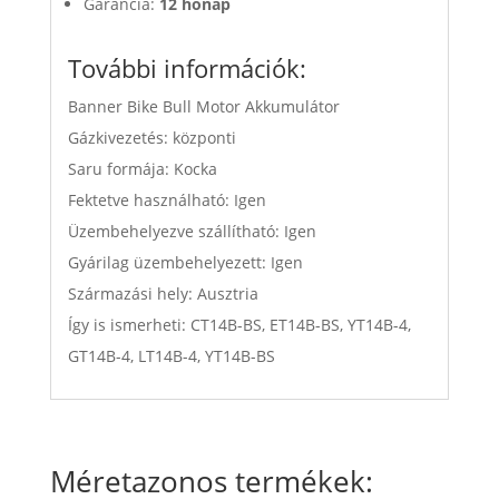
Garancia:
12 hónap
További információk:
Banner Bike Bull Motor Akkumulátor
Gázkivezetés: központi
Saru formája: Kocka
Fektetve használható: Igen
Üzembehelyezve szállítható: Igen
Gyárilag üzembehelyezett: Igen
Származási hely: Ausztria
Így is ismerheti: CT14B-BS, ET14B-BS, YT14B-4,
GT14B-4, LT14B-4, YT14B-BS
Méretazonos termékek: