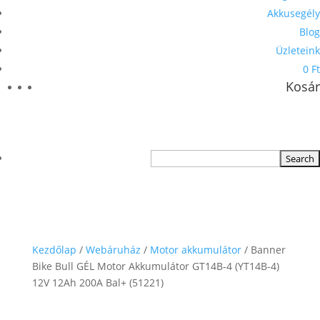
Akkusegély
Blog
Üzleteink
0 Ft
Kosár
Kezdőlap
/
Webáruház
/
Motor akkumulátor
/ Banner
Bike Bull GÉL Motor Akkumulátor GT14B-4 (YT14B-4)
12V 12Ah 200A Bal+ (51221)