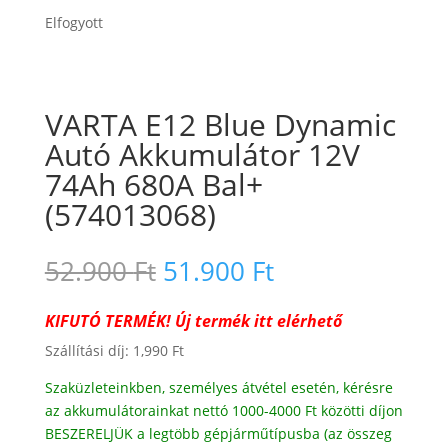
Elfogyott
VARTA E12 Blue Dynamic
Autó Akkumulátor 12V
74Ah 680A Bal+
(574013068)
Original
Current
52.900
Ft
51.900
Ft
price
price
was:
is:
KIFUTÓ TERMÉK!
Új termék itt elérhető
52.900 Ft.
51.900 Ft.
Szállítási díj: 1,990 Ft
Szaküzleteinkben, személyes átvétel esetén, kérésre
az akkumulátorainkat nettó 1000-4000 Ft közötti díjon
BESZERELJÜK a legtöbb gépjárműtípusba (az összeg