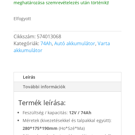
meghatározása szemrevételezés után történik)!
Elfogyott
Cikkszám:
574013068
Kategóriák:
74Ah
,
Autó akkumulátor
,
Varta
akkumulátor
Leírás
További információk
Termék leírása:
Feszültség / kapacitás:
12V /
74Ah
Méretek (kivezetésekkel és talpakkal együtt):
280*175*190mm
(Ho*Szé*Ma)