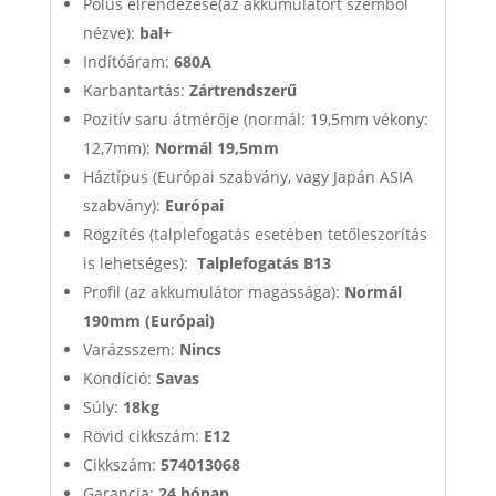
Pólus elrendezése(az akkumulátort szemből
nézve):
bal+
Indítóáram:
680A
Karbantartás:
Zártrendszerű
Pozitív saru átmérője (normál: 19,5mm vékony:
12,7mm):
Normál 19,5mm
Háztípus (Európai szabvány, vagy Japán ASIA
szabvány):
Európai
Rögzítés (talplefogatás esetében tetőleszorítás
is lehetséges):
Talplefogatás B13
Profil (az akkumulátor magassága):
Normál
190mm (Európai)
Varázsszem:
Nincs
Kondíció:
Savas
Súly:
18kg
Rövid cikkszám:
E12
Cikkszám:
574013068
Garancia:
24 hónap