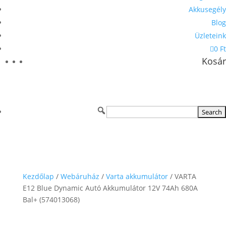
Akkusegély
Blog
Üzleteink
0 Ft
Kosár
Kezdőlap
/
Webáruház
/
Varta akkumulátor
/ VARTA
E12 Blue Dynamic Autó Akkumulátor 12V 74Ah 680A
Bal+ (574013068)