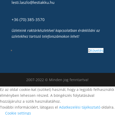
lesti.laszlo@lestiakku.hu
+36 (70) 385-3570
Üzleteink raktárkészletével kapcsolatban érdeklődni az
üzletekhez tartozó telefonszámokon lehet!
Követés
2007-2022 © Minden jog fenntartva!
Ez az oldal cookie-kat (sütiket) használ, hogy a legjobb felhasználói
élményben lehessen részed. A böngészés folytatásával
hozzájárulsz a sütik használatához.
További információért, látogass el
Adatkezelési tájékoztató
oldalra.
Cookie settings