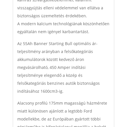
visszagyújtás elleni védelemmel van ellátva a
biztonságos üzemeltetés érdekében.
A modern kalcium technológiának köszönhetően
egyáltalán nem igényel karbantartást.
Az 55Ah Banner Starting Bull optimális ár-
teljesítmény arányban a felsőkategóriás
akkumulátorok között kedvező áron
megvásárolható, 450 Amper indítási
teljesítménye elegendő a közép és
felsőkategóriás benzines autók biztonságos
indításához 1600cm3-ig.
Alacsony profilú 175mm magasságú házmérete
miatt különösen ajánlott a legtöbb Ford
modellekbe, de az Európában gyártott többi
gépjárműbe is kifogástalanul megállja a helyét.