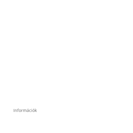
2120 Dunakeszi, Fő út 91.
2049 Diósd, Gárdonyi Géza u. 18.
Információk