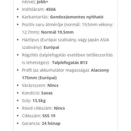
nézve):
jobb+
Indítóáram:
450A
Karbantartás:
Gondozásmentes nyitható
Pozitív saru átmérője (normál: 19,5mm vékony:
12,7mm):
Normál 19,5mm
Háztípus (Európai szabvány, vagy Japán ASIA
szabvány):
Európai
Rögzítés (talplefogatás esetében tetőleszorítás
is lehetséges):
Talplefogatás B13
Profil (az akkumulátor magassága):
Alacsony
175mm (Európai)
Varázsszem:
Nincs
Kondíció:
Savas
Súly:
13.5kg
Rövid cikkszám:
Nincs
Cikkszám:
555 19
Garancia:
24 hónap