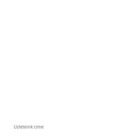
Lesti Akku akkumulátor
Rocket akkumulátor
Varta akkumulátor
Üzleteink címe