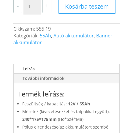
Banner
-
+
Kosárba teszem
Starting
Bull
Autó
Cikkszám:
555 19
Akkumulátor
Kategóriák:
55Ah
,
Autó akkumulátor
,
Banner
12V
akkumulátor
55Ah
450A
Jobb+
(55519)
Leírás
mennyiség
További információk
Termék leírása:
Feszültség / kapacitás:
12V /
55Ah
Méretek (kivezetésekkel és talpakkal együtt):
240*175*175mm
(Ho*Szé*Ma)
Pólus elrendezése(az akkumulátort szemből