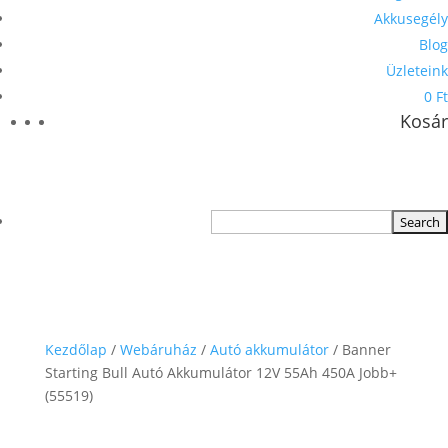
Akkusegély
Blog
Üzleteink
0 Ft
Kosár
Kezdőlap
/
Webáruház
/
Autó akkumulátor
/ Banner
Starting Bull Autó Akkumulátor 12V 55Ah 450A Jobb+
(55519)