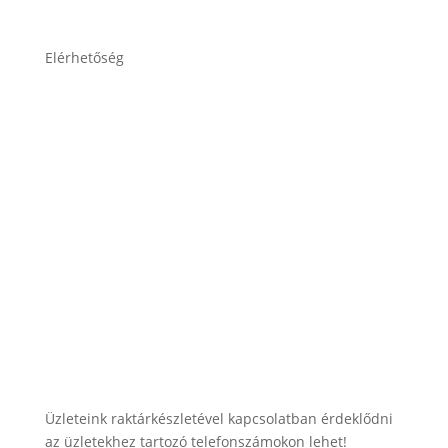
Elérhetőség
lesti.laszlo@lestiakku.hu
+36 (70) 385-3570
Üzleteink raktárkészletével kapcsolatban érdeklődni
az üzletekhez tartozó telefonszámokon lehet!