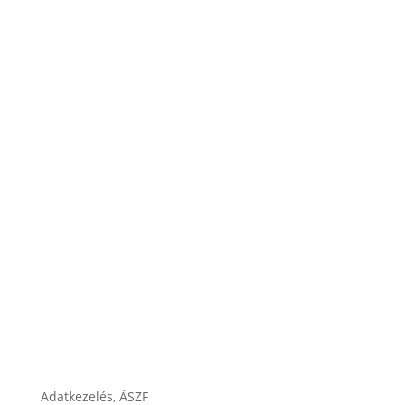
Garancia
Karrier
Cégtörténet
Adatkezelés, ÁSZF