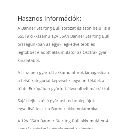
Hasznos információk:
A Banner Starting Bull sorozat és azon belül is a
55519 cikkszámú 12V 55Ah Banner Starting Bull
országunkban az egyik legkedveltebb és
legtöbbet eladott akkumulátor az Osztrák gyár
kínálatából.
A Linz-ben gyártott akkumulátorok kimagaslóan
a felső kategóriát képviselik, egyenértékűek a
többi Európában gyártott élvonalbeli márkákkal.
Saját fejlesztésű gyártási technológiájuk
egyedivé teszik a Banner akkumulátorokat.
A 12V 55Ah Banner Starting Bull akkumulátor 4
kamrás szivárgásvédelemmel, valamint