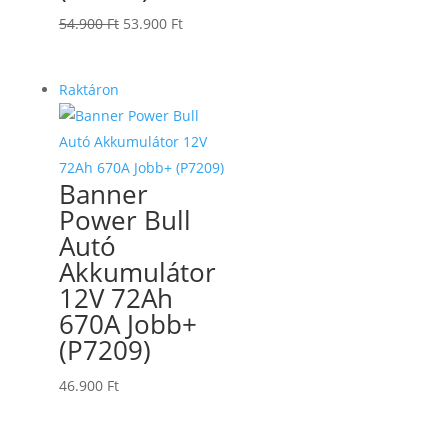
Original
Current
54.900
Ft
53.900
Ft
price
price
was:
is:
Raktáron
54.900 Ft.
53.900 Ft.
Banner
Power Bull
Autó
Akkumulátor
12V 72Ah
670A Jobb+
(P7209)
46.900
Ft