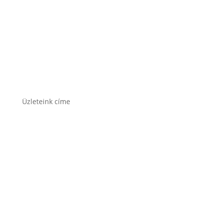
Varta akkumulátor
Üzleteink címe
1171 Bp. Nagyszentmiklósi u. 27.