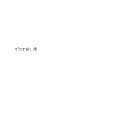
2049 Diósd, Gárdonyi Géza u. 18.
Információk
Garancia