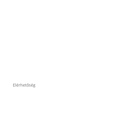
Impresszum
Adatkezelési tájékoztató
Elérhetőség
lesti.laszlo@lestiakku.hu