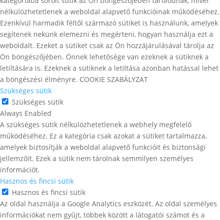
kategóriába sorolt ​​sütik az Ön böngészőjében tárolódnak, mivel
nélkülözhetetlenek a weboldal alapvető funkcióinak működéséhez.
Ezenkívül harmadik féltől származó sütiket is használunk, amelyek
segítenek nekünk elemezni és megérteni, hogyan használja ezt a
weboldalt. Ezeket a sütiket csak az Ön hozzájárulásával tárolja az
Ön böngészőjében. Önnek lehetősége van ezeknek a sütiknek a
letiltására is. Ezeknek a sütiknek a letiltása azonban hatással lehet
a böngészési élményre. COOKIE SZABÁLYZAT
Szükséges sütik
Szükséges sütik
Always Enabled
A szükséges sütik nélkülözhetetlenek a webhely megfelelő
működéséhez. Ez a kategória csak azokat a sütiket tartalmazza,
amelyek biztosítják a weboldal alapvető funkcióit és biztonsági
jellemzőit. Ezek a sütik nem tárolnak semmilyen személyes
információt.
Hasznos és fincsi sütik
Hasznos és fincsi sütik
Az oldal használja a Google Analytics eszközét. Az oldal személyes
információkat nem gyűjt, többek között a látogatói számot és a