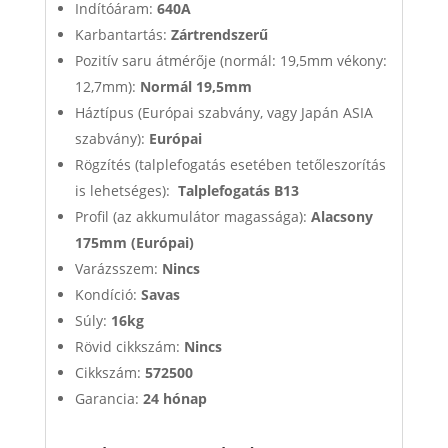
Indítóáram:
640A
Karbantartás:
Zártrendszerű
Pozitív saru átmérője (normál: 19,5mm vékony:
12,7mm):
Normál 19,5mm
Háztípus (Európai szabvány, vagy Japán ASIA
szabvány):
Európai
Rögzítés (talplefogatás esetében tetőleszorítás
is lehetséges):
Talplefogatás B13
Profil (az akkumulátor magassága):
Alacsony
175mm (Európai)
Varázsszem:
Nincs
Kondíció:
Savas
Súly:
16kg
Rövid cikkszám:
Nincs
Cikkszám:
572500
Garancia:
24 hónap