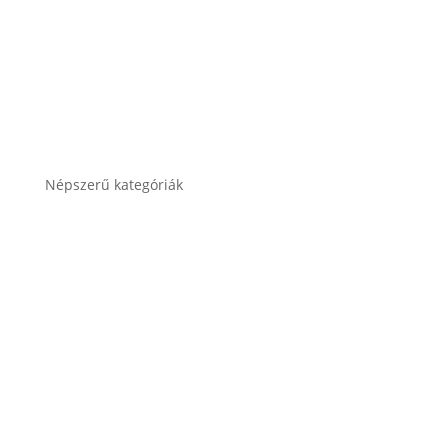
Népszerű kategóriák
Autó akkumulátor