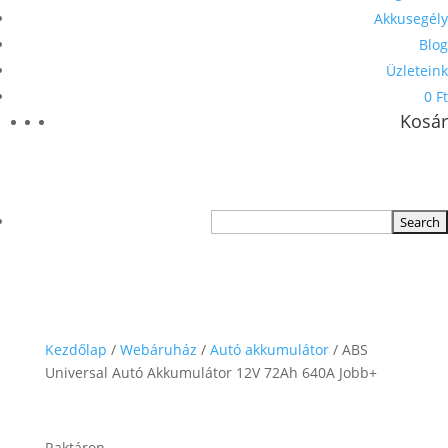
Akkusegély
Blog
Üzleteink
0 Ft
Kosár
Kezdőlap
/
Webáruház
/
Autó akkumulátor
/ ABS
Universal Autó Akkumulátor 12V 72Ah 640A Jobb+
Raktáron