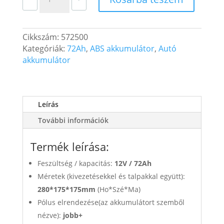
Universal
Autó
Akkumulátor
Cikkszám:
572500
12V
Kategóriák:
72Ah
,
ABS akkumulátor
,
Autó
72Ah
akkumulátor
640A
Jobb+
mennyiség
Leírás
További információk
Termék leírása:
Feszültség / kapacitás:
12V /
72Ah
Méretek (kivezetésekkel és talpakkal együtt):
280*175*175mm
(Ho*Szé*Ma)
Pólus elrendezése(az akkumulátort szemből
nézve):
jobb+