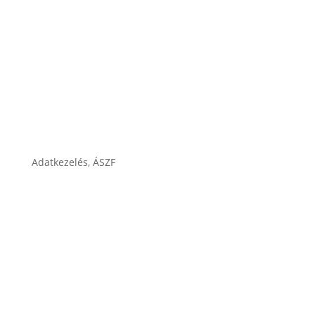
Karrier
Cégtörténet
Adatkezelés, ÁSZF
ÁSZF