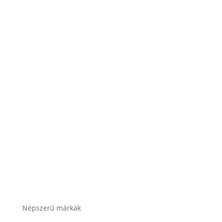
Teherautó akkumulátor
Akkumulátor töltők, indítók
Összes termékkategória
Népszerű márkák