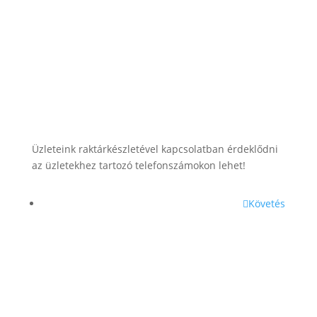
+36 (70) 385-3570
Üzleteink raktárkészletével kapcsolatban érdeklődni
az üzletekhez tartozó telefonszámokon lehet!
Követés