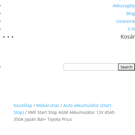
Akkusegély
Blog
Üzleteink
0 Ft
Kosár
Kezdőlap
/
Webáruház
/
Autó akkumulátor (Start-
Stop)
/ VMF Start Stop AGM Akkumulátor 12V 45Ah
350A Japán Bal+ Toyota Prius