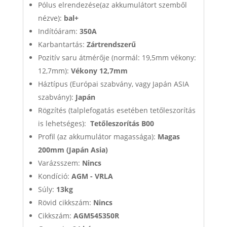
Pólus elrendezése(az akkumulátort szemből
nézve):
bal+
Indítóáram:
350A
Karbantartás:
Zártrendszerű
Pozitív saru átmérője (normál: 19,5mm vékony:
12,7mm):
Vékony 12,7mm
Háztípus (Európai szabvány, vagy Japán ASIA
szabvány):
Japán
Rögzítés (talplefogatás esetében tetőleszorítás
is lehetséges):
Tetőleszorítás B00
Profil (az akkumulátor magassága):
Magas
200mm (Japán Asia)
Varázsszem:
Nincs
Kondíció:
AGM - VRLA
Súly:
13kg
Rövid cikkszám:
Nincs
Cikkszám:
AGM545350R