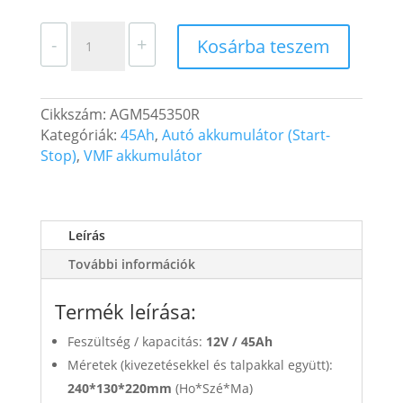
VMF
-
+
Kosárba teszem
Start
Stop
AGM
Cikkszám:
AGM545350R
Akkumulátor
Kategóriák:
45Ah
,
Autó akkumulátor (Start-
12V
Stop)
,
VMF akkumulátor
45Ah
350A
Japán
Bal+
Leírás
Toyota
Prius
További információk
mennyiség
Termék leírása:
Feszültség / kapacitás:
12V /
45Ah
Méretek (kivezetésekkel és talpakkal együtt):
240*130*220mm
(Ho*Szé*Ma)