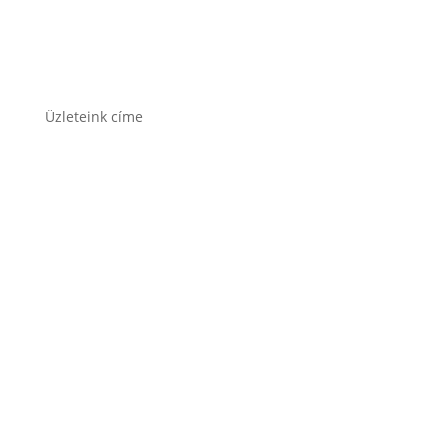
Varta akkumulátor
Üzleteink címe
1171 Bp. Nagyszentmiklósi u. 27.
1141 Budapest, Fogarasi út 125.