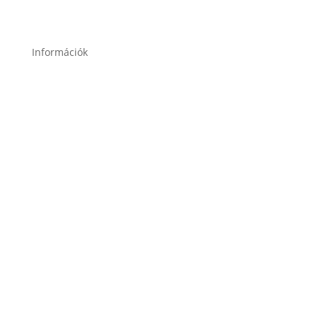
Információk
Garancia
Karrier