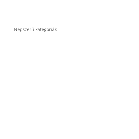
Népszerű kategóriák
Autó akkumulátor
Autó akkumulátor (Start-Stop)