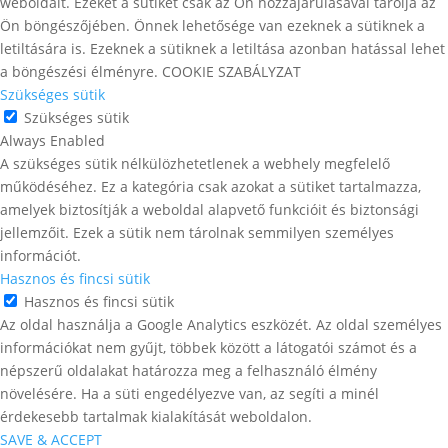
weboldalt. Ezeket a sütiket csak az Ön hozzájárulásával tárolja az
Ön böngészőjében. Önnek lehetősége van ezeknek a sütiknek a
letiltására is. Ezeknek a sütiknek a letiltása azonban hatással lehet
a böngészési élményre. COOKIE SZABÁLYZAT
Szükséges sütik
Szükséges sütik
Always Enabled
A szükséges sütik nélkülözhetetlenek a webhely megfelelő
működéséhez. Ez a kategória csak azokat a sütiket tartalmazza,
amelyek biztosítják a weboldal alapvető funkcióit és biztonsági
jellemzőit. Ezek a sütik nem tárolnak semmilyen személyes
információt.
Hasznos és fincsi sütik
Hasznos és fincsi sütik
Az oldal használja a Google Analytics eszközét. Az oldal személyes
információkat nem gyűjt, többek között a látogatói számot és a
népszerű oldalakat határozza meg a felhasználó élmény
növelésére. Ha a süti engedélyezve van, az segíti a minél
érdekesebb tartalmak kialakítását weboldalon.
SAVE & ACCEPT