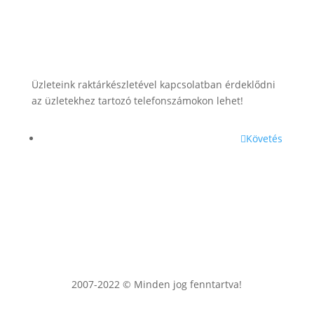
+36 (70) 385-3570
Üzleteink raktárkészletével kapcsolatban érdeklődni
az üzletekhez tartozó telefonszámokon lehet!
Követés
2007-2022 © Minden jog fenntartva!