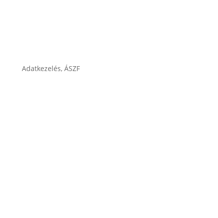
Cégtörténet
Adatkezelés, ÁSZF
ÁSZF
Impresszum