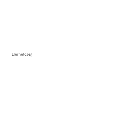
Adatkezelési tájékoztató
Elérhetőség
lesti.laszlo@lestiakku.hu