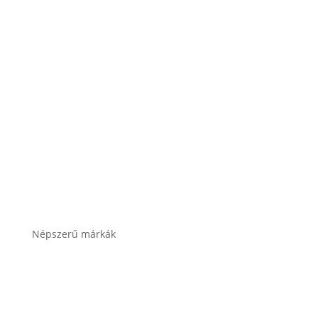
Akkumulátor töltők, indítók
Összes termékkategória
Népszerű márkák