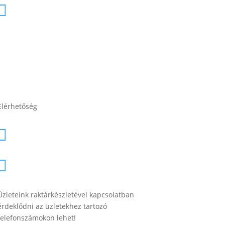
2049 Diósd, Gárdonyi Géza u.

18.
Elérhetőség
lesti.laszlo@lestiakku.hu

+36 (70) 385-3570

Üzleteink raktárkészletével kapcsolatban
érdeklődni az üzletekhez tartozó
telefonszámokon lehet!