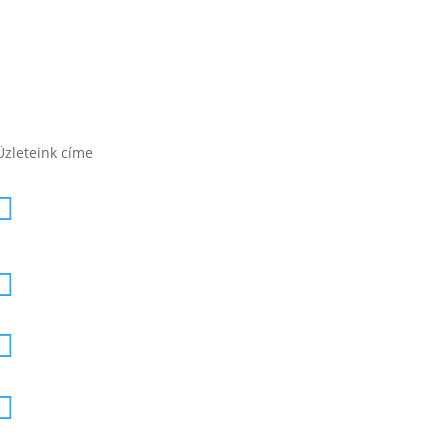
Üzleteink címe
1171 Bp. Nagyszentmiklósi u.

27.
1141 Budapest, Fogarasi út 125.

1188 Budapest, Nagykőrösi út 4.

2120 Dunakeszi, Fő út 91.
