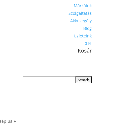
Márkáink
Szolgáltatás
Akkusegély
Blog
Üzleteink
0 Ft
Kosár
zép Bal+