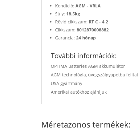
Kondíció:
AGM - VRLA
Súly:
18.5kg
Rövid cikkszám:
RT C - 4.2
Cikkszám:
8012870008882
Garancia:
24 hónap
További információk:
OPTIMA Batteries AGM akkumulátor
AGM technológia, üvegszálgyapotba felitato
USA gyártmány
Amerikai autókhoz ajánljuk
Méretazonos termékek: