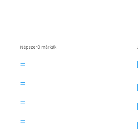
Népszerű márkák
Banner akkumulátor
=
Bosch akkumulátor
=
Electric Power akkumulátor
=
Exide akkumulátor
=