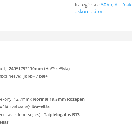
Kategóriák:
50Ah
,
Autó ak
Akkumulátor
akkumulátor
12V
50Ah
815A
Közép
Bal+
mennyiség
ütt):
240*175*170mm
(Ho*Szé*Ma)
mből nézve):
jobb+ / bal+
vékony: 12,7mm):
Normál 19,5mm középen
 ASIA szabvány):
Körcellás
zorítás is lehetséges):
Talplefogatás B13
ellás