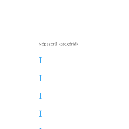
Népszerű kategóriák
Autó akkumulátor
I
Autó akkumulátor (Start-Stop)
I
Motor akkumulátor
I
Munka akkumulátor
I