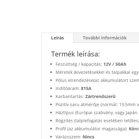
Leírás
További információk
Termék leírása:
Feszültség / kapacitás:
12V /
50Ah
Méretek (kivezetésekkel és talpakkal egy
Pólus elrendezése(az akkumulátort sze
Indítóáram:
815A
Karbantartás:
Zártrendszerű
Pozitív saru átmérője (normál: 19,5mm 
Háztípus (Európai szabvány, vagy Japán
Rögzítés (talplefogatás esetében tetőles
Profil (az akkumulátor magassága):
Körc
Varázsszem:
Nincs