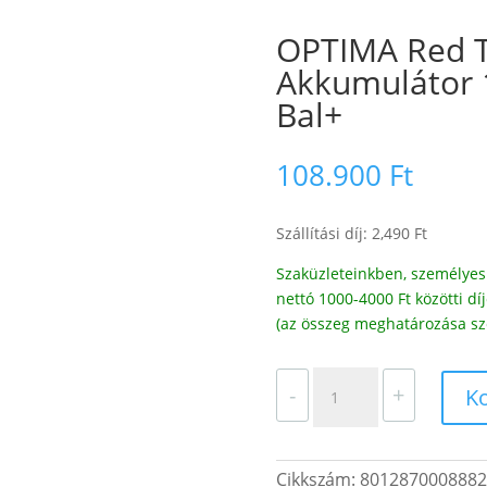
OPTIMA Red T
Akkumulátor 
Bal+
108.900
Ft
Szállítási díj: 2,490 Ft
Szaküzleteinkben, személyes 
nettó 1000-4000 Ft közötti 
(az összeg meghatározása sz
OPTIMA
-
+
K
Red
Top
4.2
Cikkszám:
8012870008882
Autó