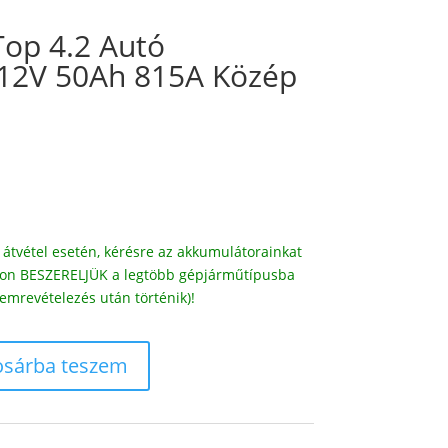
op 4.2 Autó
12V 50Ah 815A Közép
átvétel esetén, kérésre az akkumulátorainkat
díjon BESZERELJÜK a legtöbb gépjárműtípusba
emrevételezés után történik)!
osárba teszem