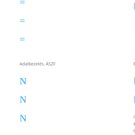
Lesti Akku akkumulátor
=
Rocket akkumulátor
=
Varta akkumulátor
=
Adatkezelés, ÁSZF
ÁSZF
N
Impresszum
N
Adatkezelési tájékoztató
N