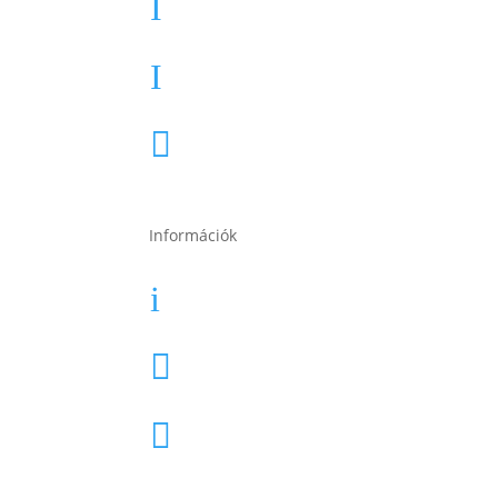
Teherautó akkumulátor
I
Akkumulátor töltők, indítók
I
Összes termékkategória

Információk
Garancia
i
Karrier

Cégtörténet
