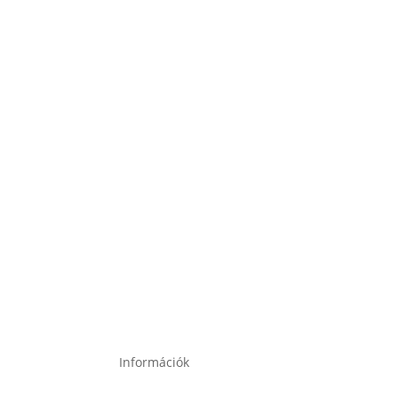
Teherautó akkumulátor
Akkumulátor töltők, indítók
Összes termékkategória
Információk