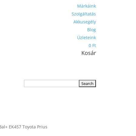
Márkáink
Szolgáltatás
Akkusegély
Blog
Üzleteink
0 Ft
Kosár
al+ EK457 Toyota Prius