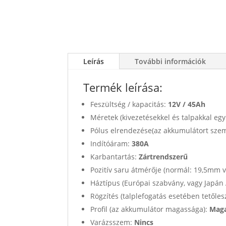
Leírás
További információk
Termék leírása:
Feszültség / kapacitás:
12V /
45Ah
Méretek (kivezetésekkel és talpakkal egy
Pólus elrendezése(az akkumulátort sze
Indítóáram:
380A
Karbantartás:
Zártrendszerű
Pozitív saru átmérője (normál: 19,5mm 
Háztípus (Európai szabvány, vagy Japán
Rögzítés (talplefogatás esetében tetőles
Profil (az akkumulátor magassága):
Maga
Varázsszem:
Nincs