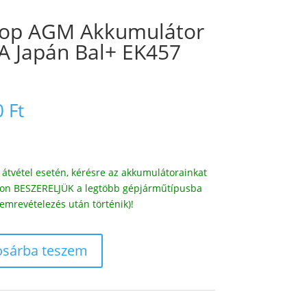
Stop AGM Akkumulátor
A Japán Bal+ EK457
al
Current
0
Ft
price
is:
 Ft.
59.900 Ft.
átvétel esetén, kérésre az akkumulátorainkat
díjon BESZERELJÜK a legtöbb gépjárműtípusba
emrevételezés után történik)!
osárba teszem