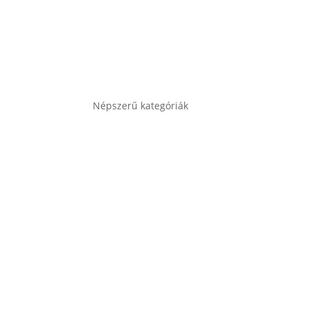
Népszerű kategóriák
Autó akkumulátor