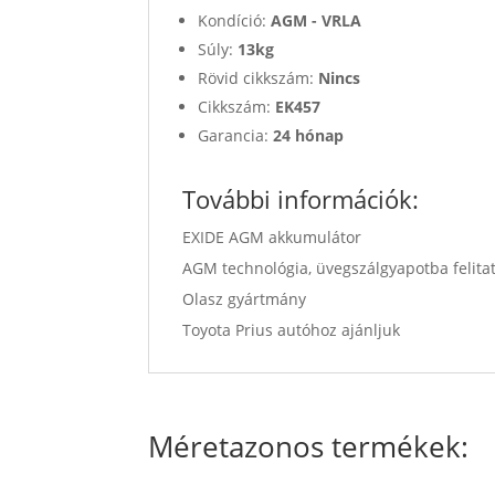
Kondíció:
AGM - VRLA
Súly:
13kg
Rövid cikkszám:
Nincs
Cikkszám:
EK457
Garancia:
24
hónap
További információk:
EXIDE AGM akkumulátor
AGM technológia, üvegszálgyapotba felitato
Olasz gyártmány
Toyota Prius autóhoz ajánljuk
Méretazonos termékek: