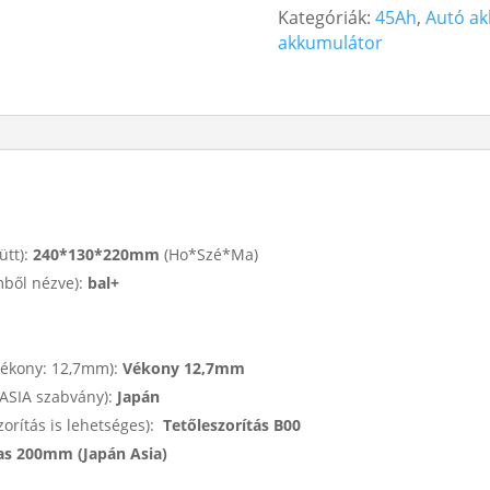
Kategóriák:
45Ah
,
Autó ak
12V
akkumulátor
45Ah
380A
Japán
Bal+
EK457
Toyota
Prius
mennyiség
ütt):
240*130*220mm
(Ho*Szé*Ma)
mből nézve):
bal+
vékony: 12,7mm):
Vékony 12,7mm
 ASIA szabvány):
Japán
zorítás is lehetséges):
Tetőleszorítás B00
s 200mm (Japán Asia)