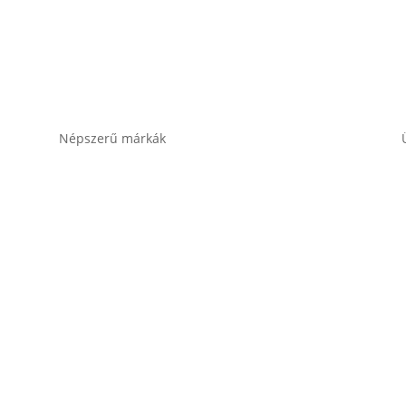
Népszerű márkák
Banner akkumulátor