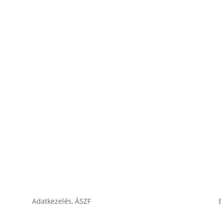
Lesti Akku akkumulátor
Rocket akkumulátor
Varta akkumulátor
Adatkezelés, ÁSZF