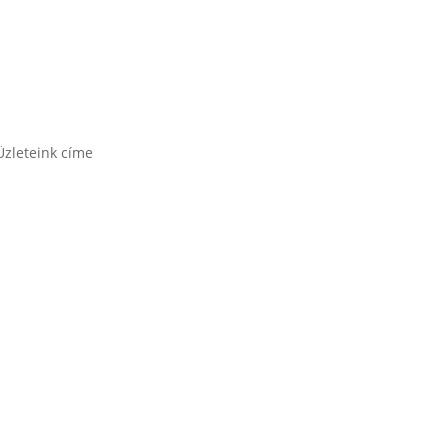
Üzleteink címe
1171 Bp. Nagyszentmiklósi u. 27.