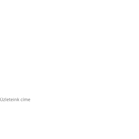
Rocket akkumulátor
Varta akkumulátor
Üzleteink címe