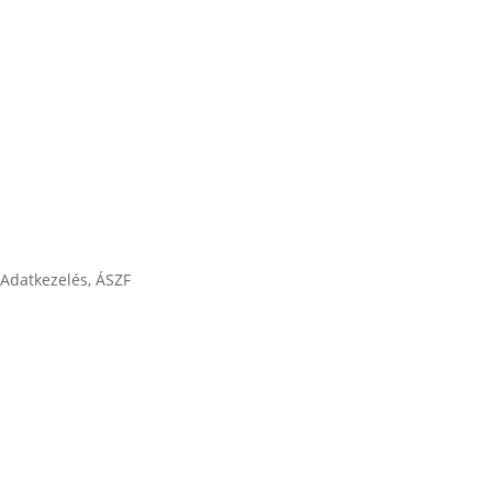
Karrier
Cégtörténet
Adatkezelés, ÁSZF
ÁSZF