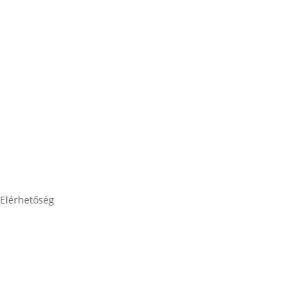
Impresszum
Adatkezelési tájékoztató
Elérhetőség
lesti.laszlo@lestiakku.hu