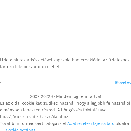
+36 (70) 385-3570
Üzleteink raktárkészletével kapcsolatban érdeklődni az üzletekhez
tartozó telefonszámokon lehet!
Követés
2007-2022 © Minden jog fenntartva!
Ez az oldal cookie-kat (sütiket) használ, hogy a legjobb felhasználói
élményben lehessen részed. A böngészés folytatásával
hozzájárulsz a sütik használatához.
További információért, látogass el
Adatkezelési tájékoztató
oldalra.
Cookie settings