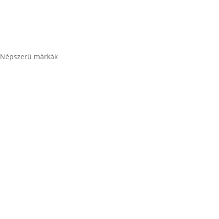
Összes termékkategória
Népszerű márkák
Banner akkumulátor
Bosch akkumulátor