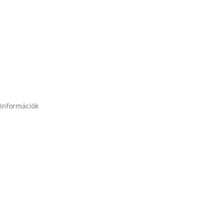
2120 Dunakeszi, Fő út 91.
2049 Diósd, Gárdonyi Géza u. 18.
Információk
Garancia