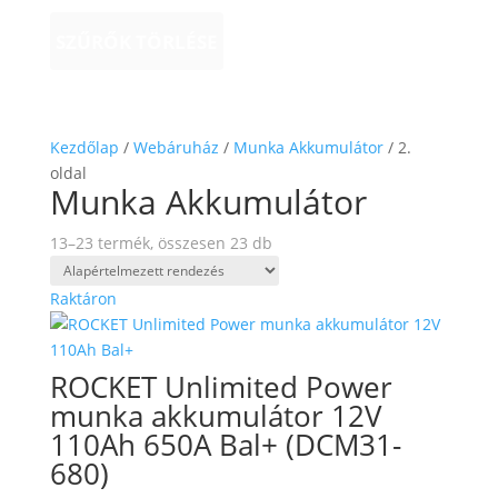
SZŰRŐK TÖRLÉSE
Kezdőlap
/
Webáruház
/
Munka Akkumulátor
/ 2.
oldal
Munka Akkumulátor
13–23 termék, összesen 23 db
Raktáron
ROCKET Unlimited Power
munka akkumulátor 12V
110Ah 650A Bal+ (DCM31-
680)