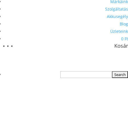
Márkáink
Szolgáltatás
Akkusegély
Blog
Üzleteink
0 Ft
Kosár
TERMÉKKERESŐ