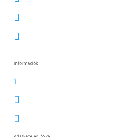
2120 Dunakeszi, Fő út 91.

2049 Diósd, Gárdonyi Géza u. 18.

Információk
Garancia
i
Karrier

Cégtörténet

Adatkezelés, ÁSZF