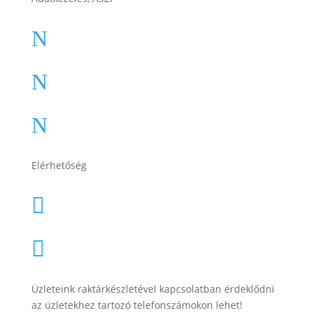
ÁSZF
N
Impresszum
N
Adatkezelési tájékoztató
N
Elérhetőség
lesti.laszlo@lestiakku.hu

+36 (70) 385-3570

Üzleteink raktárkészletével kapcsolatban érdeklődni
az üzletekhez tartozó telefonszámokon lehet!