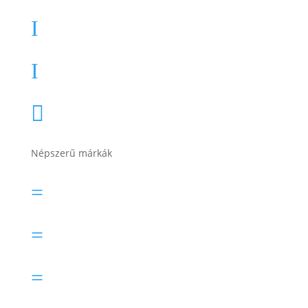
Teherautó akkumulátor
I
Akkumulátor töltők, indítók
I
Összes termékkategória

Népszerű márkák
Banner akkumulátor
=
Bosch akkumulátor
=
Electric Power akkumulátor
=