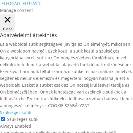
ELFOGAD
ELUTASÍT
Manage consent
Close
Adatvédelmi áttekintés
Ez a weboldal sütik segítségével javítja az Ön élményét, miközben
Ön a weblapon navigál. Ezek közül a sütik közül a szükséges
kategóriába sorolt ​​sütik az Ön böngészőjében tárolódnak, mivel
nélkülözhetetlenek a weboldal alapvető funkcióinak működéséhez.
Ezenkívül harmadik féltől származó sütiket is használunk, amelyek
segítenek nekünk elemezni és megérteni, hogyan használja ezt a
weboldalt. Ezeket a sütiket csak az Ön hozzájárulásával tárolja az
Ön böngészőjében. Önnek lehetősége van ezeknek a sütiknek a
letiltására is. Ezeknek a sütiknek a letiltása azonban hatással lehet
a böngészési élményre. COOKIE SZABÁLYZAT
Szükséges sütik
Szükséges sütik
Always Enabled
A szükséges sütik nélkülözhetetlenek a webhely megfelelő