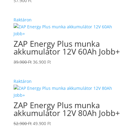
57.900
Ft
Raktáron
ZAP Energy Plus munka
akkumulátor 12V 60Ah Jobb+
Original
Current
39.900
Ft
36.900
Ft
price
price
was:
is:
Raktáron
39.900 Ft.
36.900 Ft.
ZAP Energy Plus munka
akkumulátor 12V 80Ah Jobb+
Original
Current
52.900
Ft
49.900
Ft
price
price