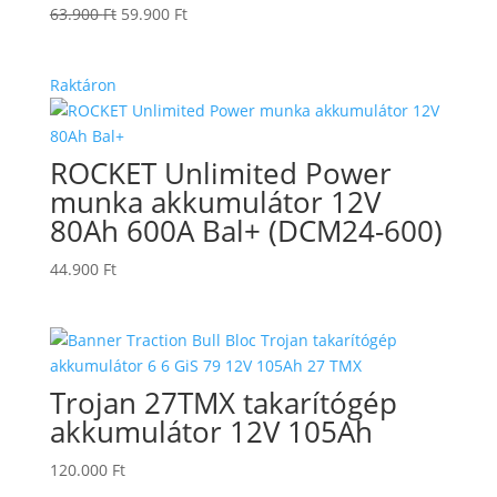
Original
Current
63.900
Ft
59.900
Ft
price
price
was:
is:
Raktáron
63.900 Ft.
59.900 Ft.
ROCKET Unlimited Power
munka akkumulátor 12V
80Ah 600A Bal+ (DCM24-600)
44.900
Ft
Trojan 27TMX takarítógép
akkumulátor 12V 105Ah
120.000
Ft