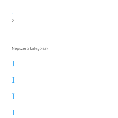
was:
is:
←
52.900 Ft.
49.900 Ft.
1
2
Népszerű kategóriák
Autó akkumulátor
I
Autó akkumulátor (Start-Stop)
I
Motor akkumulátor
I
Munka akkumulátor
I