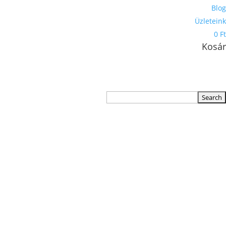
Blog
Üzleteink
0 Ft
Kosár