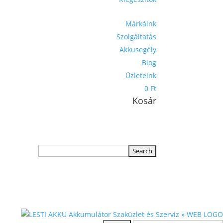
Márkáink
Szolgáltatás
Akkusegély
Blog
Üzleteink
0 Ft
Kosár