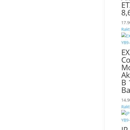
ET
8,
17.
Rakt
EX
Co
Mo
Ak
B 
Ba
14.
Rakt
JP