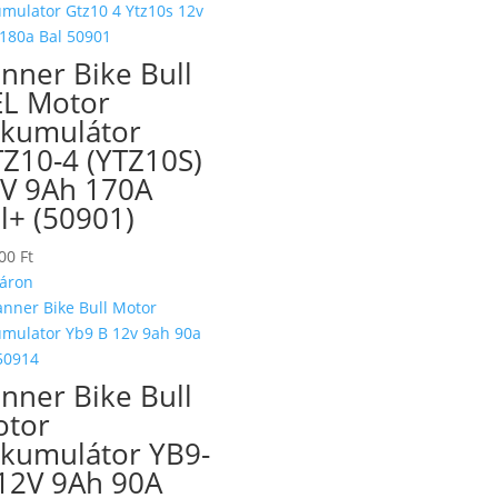
nner Bike Bull
L Motor
kumulátor
Z10-4 (YTZ10S)
V 9Ah 170A
l+ (50901)
900
Ft
áron
nner Bike Bull
tor
kumulátor YB9-
12V 9Ah 90A