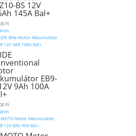
Z10-BS 12V
6Ah 145A Bal+
900
Ft
áron
IDE
nventional
tor
kumulátor EB9-
12V 9Ah 100A
l+
900
Ft
áron
 MOTO Motor