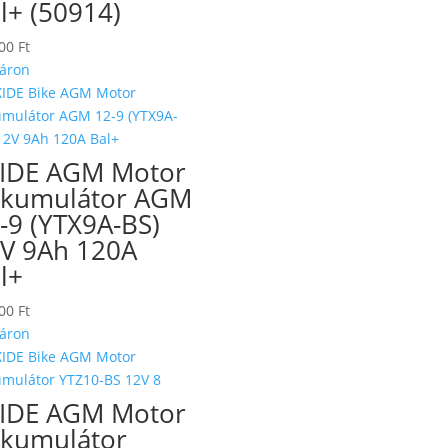
l+ (50914)
900
Ft
áron
IDE AGM Motor
kumulátor AGM
-9 (YTX9A-BS)
V 9Ah 120A
l+
900
Ft
áron
IDE AGM Motor
kumulátor