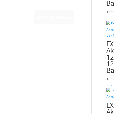
Ba
13.
SZŰRŐK TÖRLÉSE
Rakt
EX
Ak
12
12
Ba
18.
Rakt
EX
Ak