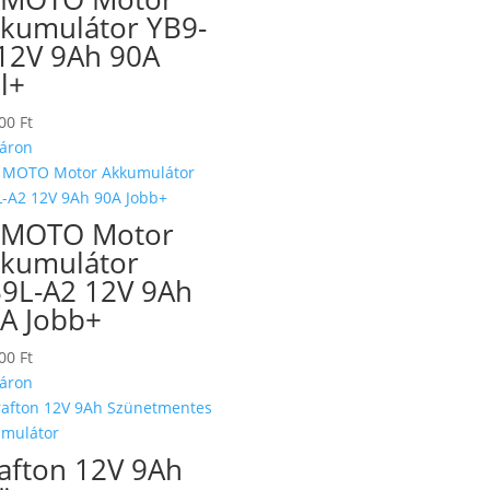
kumulátor YB9-
12V 9Ah 90A
l+
500
Ft
áron
 MOTO Motor
kumulátor
9L-A2 12V 9Ah
A Jobb+
500
Ft
áron
afton 12V 9Ah