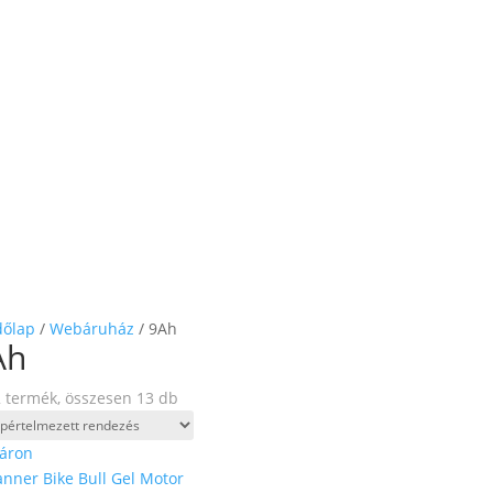
dőlap
/
Webáruház
/ 9Ah
Ah
 termék, összesen 13 db
áron