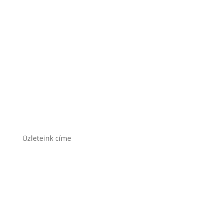
Rocket akkumulátor
Varta akkumulátor
Üzleteink címe
1171 Bp. Nagyszentmiklósi u. 27.