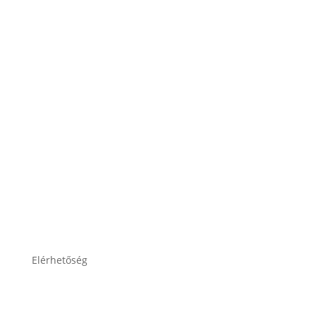
ÁSZF
Impresszum
Adatkezelési tájékoztató
Elérhetőség