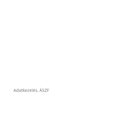
Karrier
Cégtörténet
Adatkezelés, ÁSZF