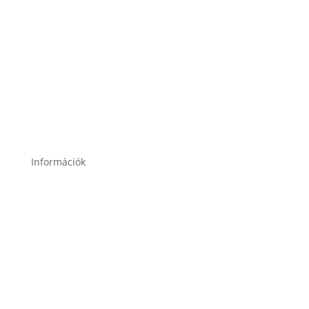
2049 Diósd, Gárdonyi Géza u. 18.
Információk
Garancia