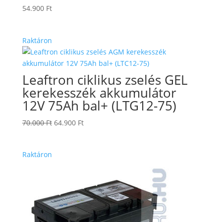
54.900
Ft
Raktáron
Leaftron ciklikus zselés GEL
kerekesszék akkumulátor
12V 75Ah bal+ (LTG12-75)
Original
Current
70.000
Ft
64.900
Ft
price
price
was:
is:
Raktáron
70.000 Ft.
64.900 Ft.