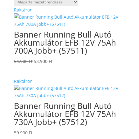
Raktáron
Banner Running Bull Autó
Akkumulátor EFB 12V 75Ah
700A Jobb+ (57511)
Original
Current
54.900
Ft
53.900
Ft
price
price
was:
is:
Raktáron
54.900 Ft.
53.900 Ft.
Banner Running Bull Autó
Akkumulátor EFB 12V 75Ah
730A Jobb+ (57512)
59.900
Ft