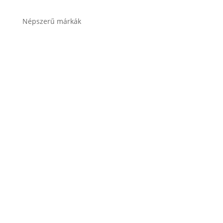
Népszerű márkák
Banner akkumulátor
Bosch akkumulátor