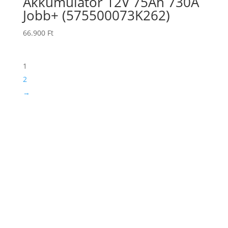
Akkumulátor 12V 75Ah 730A
Jobb+ (575500073K262)
66.900
Ft
1
2
→
TERMÉKKERESŐ