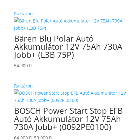
Raktáron
Bären Blu Polar Autó
Akkumulátor 12V 75Ah 730A
Jobb+ (L3B 75P)
54.900
Ft
Raktáron
BOSCH Power Start Stop EFB
Autó Akkumulátor 12V 75Ah
730A Jobb+ (0092PE0100)
Original
Current
64.900
Ft
59.900
Ft