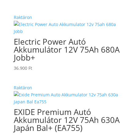
price
price
was:
is:
Raktáron
64.900 Ft.
59.900 Ft.
Electric Power Autó
Akkumulátor 12V 75Ah 680A
Jobb+
36.900
Ft
Raktáron
EXIDE Premium Autó
Akkumulátor 12V 75Ah 630A
Japán Bal+ (EA755)