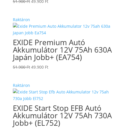
Original
Current
51.900
Ft
49.900
Ft
price
price
was:
is:
Raktáron
51.900 Ft.
49.900 Ft.
EXIDE Premium Autó
Akkumulátor 12V 75Ah 630A
Japán Jobb+ (EA754)
Original
Current
51.900
Ft
49.900
Ft
price
price
was:
is:
Raktáron
51.900 Ft.
49.900 Ft.
EXIDE Start Stop EFB Autó
Akkumulátor 12V 75Ah 730A
Jobb+ (EL752)