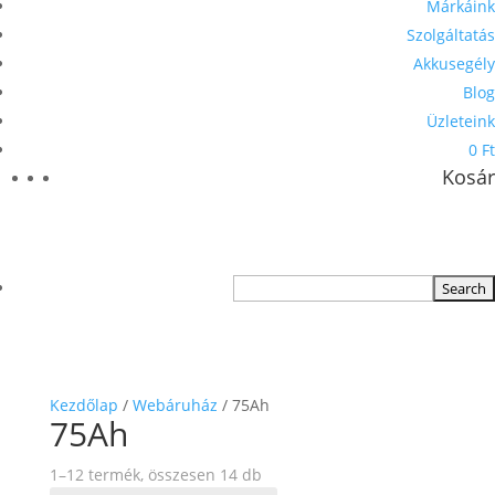
Márkáink
Szolgáltatás
Akkusegély
Blog
Üzleteink
0 Ft
Kosár
Kezdőlap
/
Webáruház
/ 75Ah
75Ah
1–12 termék, összesen 14 db