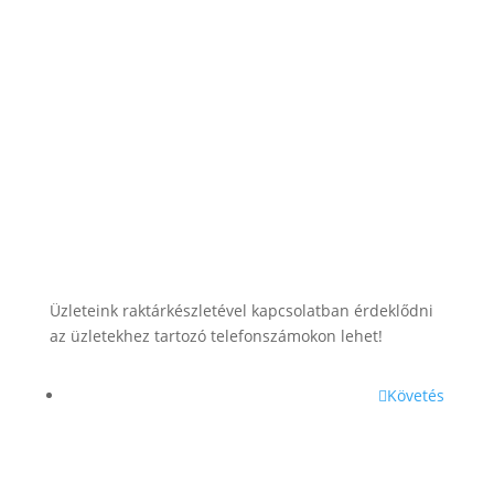
lesti.laszlo@lestiakku.hu
+36 (70) 385-3570
Üzleteink raktárkészletével kapcsolatban érdeklődni
az üzletekhez tartozó telefonszámokon lehet!
Követés