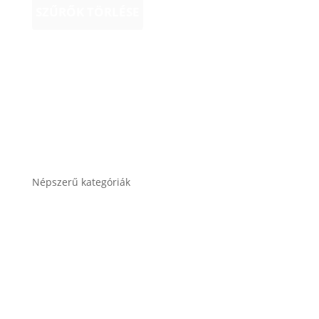
SZŰRŐK TÖRLÉSE
Népszerű kategóriák
Autó akkumulátor