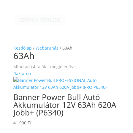
SZŰRŐK TÖRLÉSE
Kezdőlap
/
Webáruház
/ 63Ah
63Ah
Mind a(z) 4 találat megjelenítve
Raktáron
Banner Power Bull Autó
Akkumulátor 12V 63Ah 620A
Jobb+ (P6340)
41.900
Ft