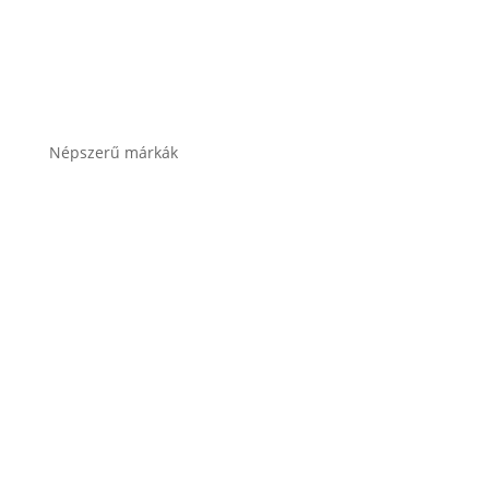
Összes termékkategória
Népszerű márkák
Banner akkumulátor
Bosch akkumulátor