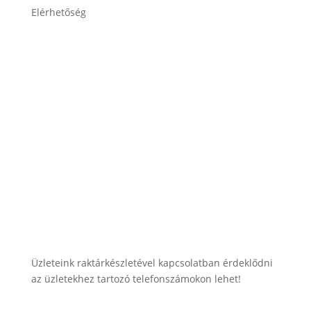
Elérhetőség
lesti.laszlo@lestiakku.hu
+36 (70) 385-3570
Üzleteink raktárkészletével kapcsolatban érdeklődni
az üzletekhez tartozó telefonszámokon lehet!