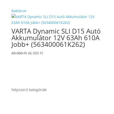
was:
is:
Raktáron
49.900 Ft.
46.900 Ft.
VARTA Dynamic SLI D15 Autó
Akkumulátor 12V 63Ah 610A
Jobb+ (563400061K262)
Original
Current
49.900
Ft
46.900
Ft
price
price
was:
is:
49.900 Ft.
46.900 Ft.
Népszerű kategóriák