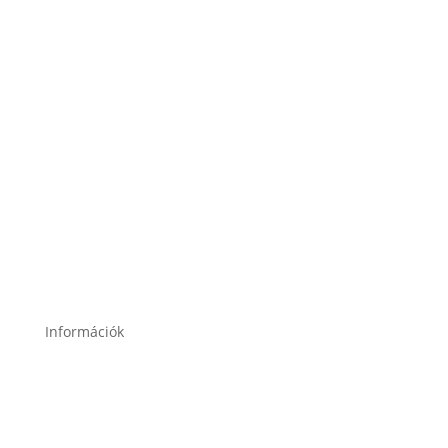
2120 Dunakeszi, Fő út 91.
2049 Diósd, Gárdonyi Géza u. 18.
Információk