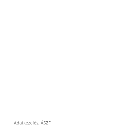
Garancia
Karrier
Cégtörténet
Adatkezelés, ÁSZF