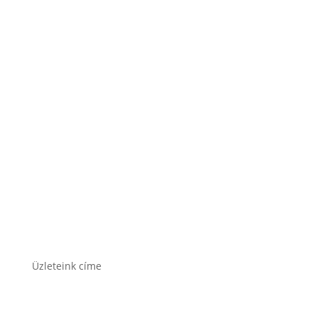
Lesti Akku akkumulátor
Rocket akkumulátor
Varta akkumulátor
Üzleteink címe