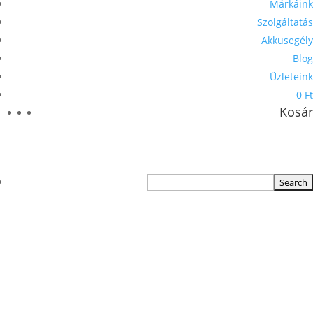
Márkáink
Szolgáltatás
Akkusegély
Blog
Üzleteink
0 Ft
Kosár
TERMÉKKERESŐ