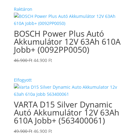
Raktáron
BOSCH Power Plus Autó
Akkumulátor 12V 63Ah 610A
Jobb+ (0092PP0050)
Original
Current
46.900
Ft
44.900
Ft
price
price
was:
is:
Elfogyott
46.900 Ft.
44.900 Ft.
VARTA D15 Silver Dynamic
Autó Akkumulátor 12V 63Ah
610A Jobb+ (563400061)
Original
Current
49.900
Ft
46.900
Ft
price
price