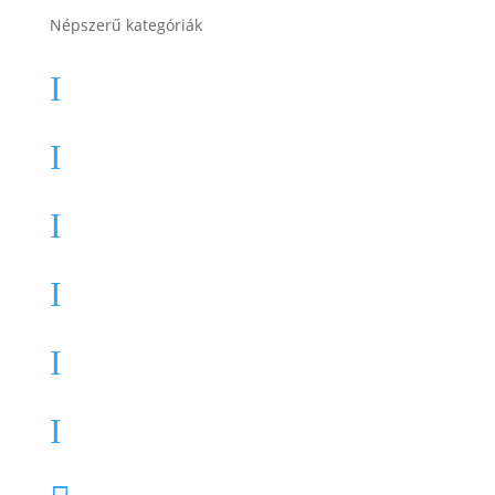
Népszerű kategóriák
Autó akkumulátor
I
Autó akkumulátor (Start-Stop)
I
Motor akkumulátor
I
Munka akkumulátor
I
Teherautó akkumulátor
I
Akkumulátor töltők, indítók
I
Összes termékkategória