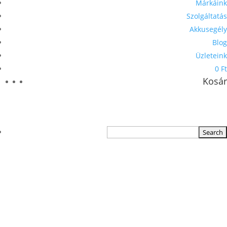
Márkáink
Szolgáltatás
Akkusegély
Blog
Üzleteink
0 Ft
Kosár
TERMÉKKERESŐ