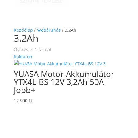
SZŰRŐK TÖRLÉSE
Kezdőlap
/
Webáruház
/ 3.2Ah
3.2Ah
Összesen 1 találat
Raktáron
YUASA Motor Akkumulátor
YTX4L-BS 12V 3,2Ah 50A
Jobb+
12.900
Ft