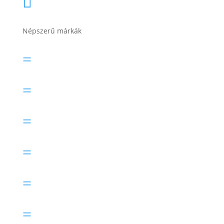

Népszerű márkák
Banner akkumulátor
=
Bosch akkumulátor
=
Electric Power akkumulátor
=
Exide akkumulátor
=
Lesti Akku akkumulátor
=
Rocket akkumulátor
=