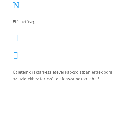
Adatkezelési tájékoztató
N
Elérhetőség
lesti.laszlo@lestiakku.hu

+36 (70) 385-3570

Üzleteink raktárkészletével kapcsolatban érdeklődni
az üzletekhez tartozó telefonszámokon lehet!