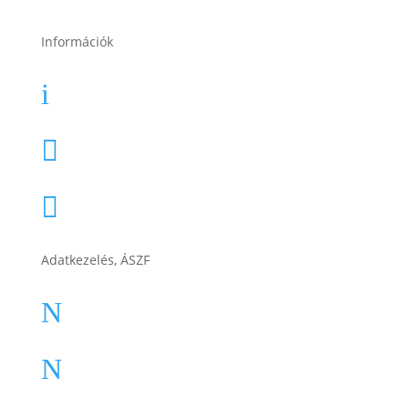
Információk
Garancia
i
Karrier

Cégtörténet

Adatkezelés, ÁSZF
ÁSZF
N
Impresszum
N