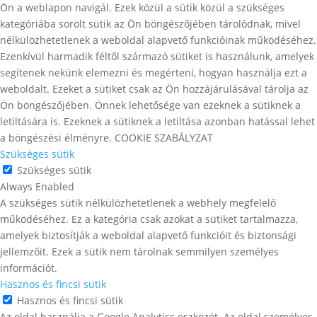
Ön a weblapon navigál. Ezek közül a sütik közül a szükséges
kategóriába sorolt ​​sütik az Ön böngészőjében tárolódnak, mivel
nélkülözhetetlenek a weboldal alapvető funkcióinak működéséhez.
Ezenkívül harmadik féltől származó sütiket is használunk, amelyek
segítenek nekünk elemezni és megérteni, hogyan használja ezt a
weboldalt. Ezeket a sütiket csak az Ön hozzájárulásával tárolja az
Ön böngészőjében. Önnek lehetősége van ezeknek a sütiknek a
letiltására is. Ezeknek a sütiknek a letiltása azonban hatással lehet
a böngészési élményre. COOKIE SZABÁLYZAT
Szükséges sütik
Szükséges sütik
Always Enabled
A szükséges sütik nélkülözhetetlenek a webhely megfelelő
működéséhez. Ez a kategória csak azokat a sütiket tartalmazza,
amelyek biztosítják a weboldal alapvető funkcióit és biztonsági
jellemzőit. Ezek a sütik nem tárolnak semmilyen személyes
információt.
Hasznos és fincsi sütik
Hasznos és fincsi sütik
Az oldal használja a Google Analytics eszközét. Az oldal személyes