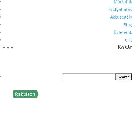
Márkáink
Szolgáltatás
Akkusegély
Blog
Üzleteink
0 Ft
Kosár
Raktáron
Raktáron
Raktáron
TERMÉKKERESŐ