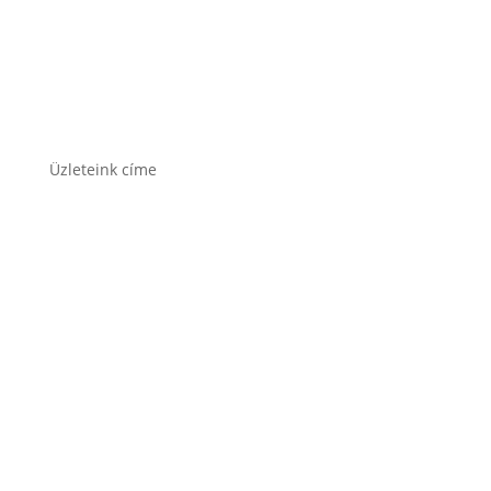
Varta akkumulátor
Üzleteink címe
1171 Bp. Nagyszentmiklósi u. 27.