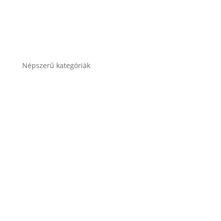
Népszerű kategóriák
Autó akkumulátor
Autó akkumulátor (Start-Stop)