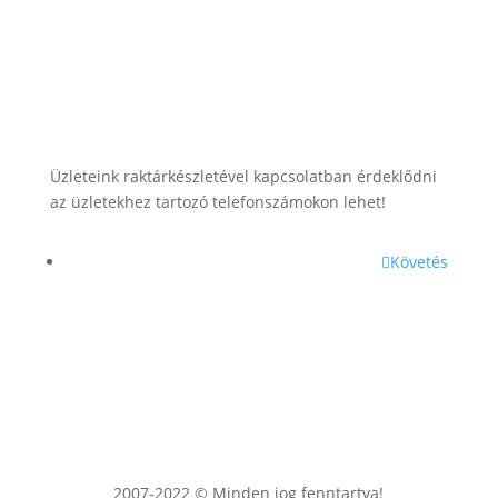
+36 (70) 385-3570
Üzleteink raktárkészletével kapcsolatban érdeklődni
az üzletekhez tartozó telefonszámokon lehet!
Követés
2007-2022 © Minden jog fenntartva!