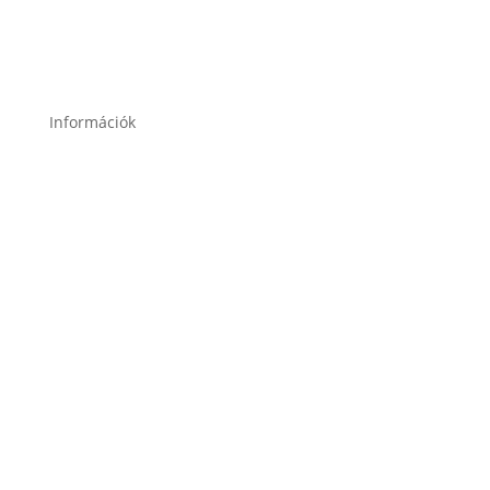
2049 Diósd, Gárdonyi Géza u. 18.
Információk
Garancia
Karrier