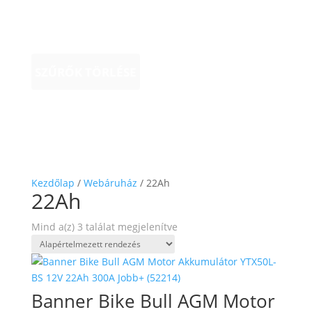
SZŰRŐK TÖRLÉSE
Kezdőlap
/
Webáruház
/ 22Ah
22Ah
Mind a(z) 3 találat megjelenítve
Banner Bike Bull AGM Motor