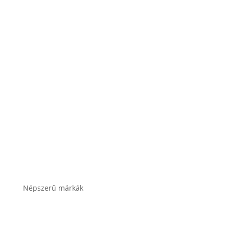
Akkumulátor töltők, indítók
Összes termékkategória
Népszerű márkák