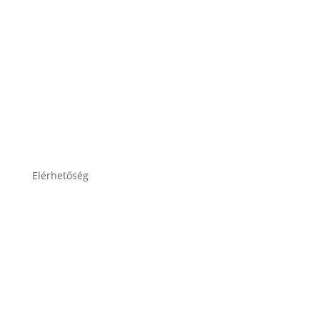
Impresszum
Adatkezelési tájékoztató
Elérhetőség
lesti.laszlo@lestiakku.hu