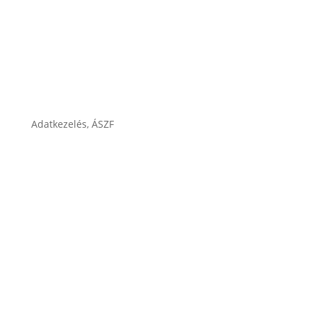
Cégtörténet
Adatkezelés, ÁSZF
ÁSZF