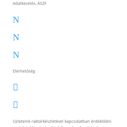
Adatkezelés, ÁSZF
ÁSZF
N
Impresszum
N
Adatkezelési tájékoztató
N
Elérhetőség
lesti.laszlo@lestiakku.hu

+36 (70) 385-3570

Üzleteink raktárkészletével kapcsolatban érdeklődni