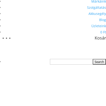
Márkáink
Szolgáltatás
Akkusegély
Blog
Üzleteink
0 Ft
Kosár
TERMÉKKERESŐ