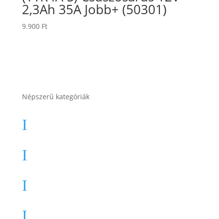
2,3Ah 35A Jobb+ (50301)
9.900
Ft
Népszerű kategóriák
Autó akkumulátor
I
Autó akkumulátor (Start-Stop)
I
Motor akkumulátor
I
Munka akkumulátor
I