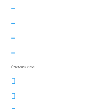
Exide akkumulátor
=
Lesti Akku akkumulátor
=
Rocket akkumulátor
=
Varta akkumulátor
=
Üzleteink címe
1171 Bp. Nagyszentmiklósi u. 27.

1141 Budapest, Fogarasi út 125.
