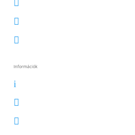
1188 Budapest, Nagykőrösi út 4.

2120 Dunakeszi, Fő út 91.

2049 Diósd, Gárdonyi Géza u. 18.

Információk
Garancia
i
Karrier

Cégtörténet
