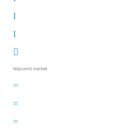
Teherautó akkumulátor
I
Akkumulátor töltők, indítók
I
Összes termékkategória

Népszerű márkák
Banner akkumulátor
=
Bosch akkumulátor
=
Electric Power akkumulátor
=