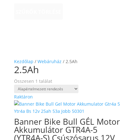
SZŰRŐK TÖRLÉSE
Kezdőlap
/
Webáruház
/ 2.5Ah
2.5Ah
Összesen 1 találat
Raktáron
Banner Bike Bull GÉL Motor
Akkumulátor GTR4A-5
(YTR4A-S) Csúszósarus 12V