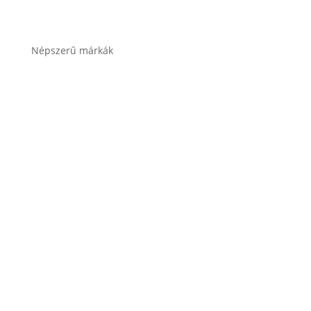
Összes termékkategória
Népszerű márkák
Banner akkumulátor
Bosch akkumulátor