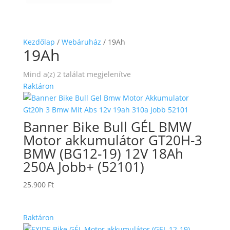
Kezdőlap
/
Webáruház
/ 19Ah
19Ah
Mind a(z) 2 találat megjelenítve
Raktáron
Banner Bike Bull GÉL BMW
Motor akkumulátor GT20H-3
BMW (BG12-19) 12V 18Ah
250A Jobb+ (52101)
25.900
Ft
Raktáron