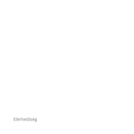
ÁSZF
Impresszum
Adatkezelési tájékoztató
Elérhetőség