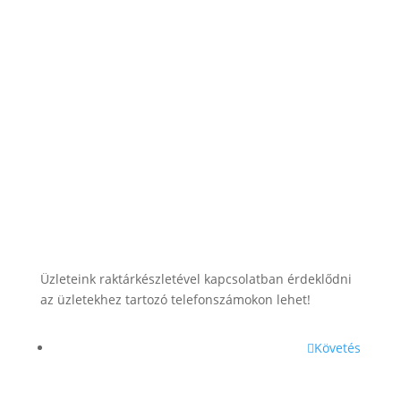
lesti.laszlo@lestiakku.hu
+36 (70) 385-3570
Üzleteink raktárkészletével kapcsolatban érdeklődni
az üzletekhez tartozó telefonszámokon lehet!
Követés