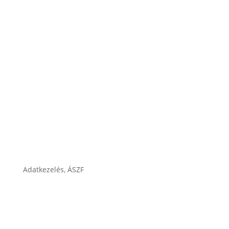
Karrier
Cégtörténet
Adatkezelés, ÁSZF