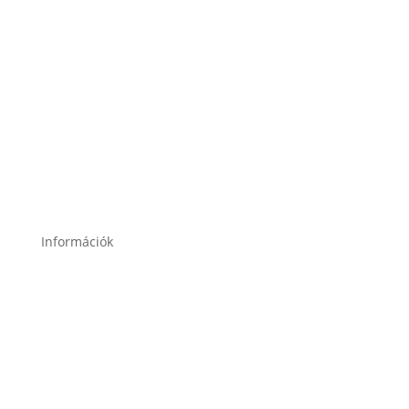
2120 Dunakeszi, Fő út 91.
2049 Diósd, Gárdonyi Géza u. 18.
Információk
Garancia