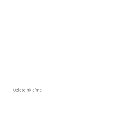
Rocket akkumulátor
Varta akkumulátor
Üzleteink címe