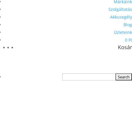
Márkáink
Szolgáltatás
Akkusegély
Blog
Üzleteink
0 Ft
Kosár
TERMÉKKERESŐ