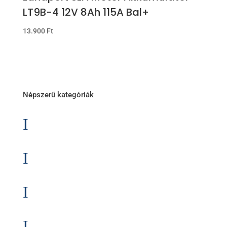
LT9B-4 12V 8Ah 115A Bal+
13.900
Ft
Népszerű kategóriák
I
Autó akkumulátor
I
Autó akkumulátor (Start-Stop)
I
Motor akkumulátor
I
Munka akkumulátor