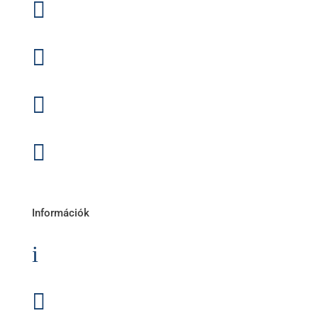

1141 Budapest, Fogarasi út 125.

1188 Budapest, Nagykőrösi út 4.

2120 Dunakeszi, Fő út 91.

2049 Diósd, Gárdonyi Géza u. 18.
Információk
i
Garancia

Karrier