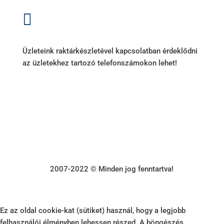

+36 (70) 385-3570
Üzleteink raktárkészletével kapcsolatban érdeklődni
az üzletekhez tartozó telefonszámokon lehet!
2007-2022 © Minden jog fenntartva!
Ez az oldal cookie-kat (sütiket) használ, hogy a legjobb
felhasználói élményben lehessen részed. A böngészés