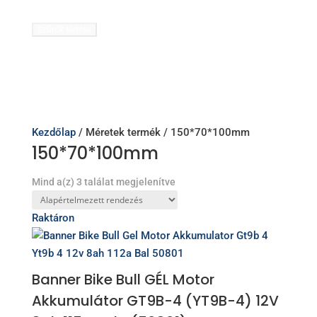
Szűrők törlése
Kezdőlap
/ Méretek termék / 150*70*100mm
150*70*100mm
Mind a(z) 3 találat megjelenítve
Raktáron
Banner Bike Bull GÉL Motor
Akkumulátor GT9B-4 (YT9B-4) 12V