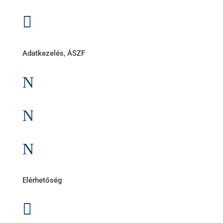

Cégtörténet
Adatkezelés, ÁSZF
N
ÁSZF
N
Impresszum
N
Adatkezelési tájékoztató
Elérhetőség

lesti.laszlo@lestiakku.hu