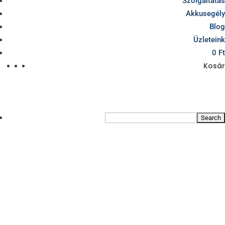
Szolgáltatás
Akkusegély
Blog
Üzleteink
0 Ft
Kosár
TERMÉKKERESŐ