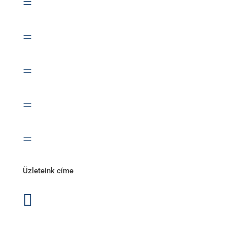
=
Electric Power akkumulátor
=
Exide akkumulátor
=
Lesti Akku akkumulátor
=
Rocket akkumulátor
=
Varta akkumulátor
Üzleteink címe

1171 Bp. Nagyszentmiklósi u. 27.