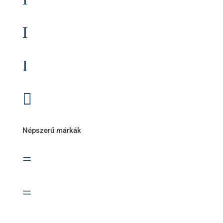
I
Teherautó akkumulátor
I
Akkumulátor töltők, indítók

Összes termékkategória
Népszerű márkák
=
Banner akkumulátor
=
Bosch akkumulátor