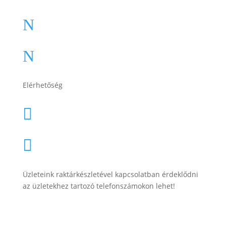
Impresszum
N
Adatkezelési tájékoztató
N
Elérhetőség
lesti.laszlo@lestiakku.hu

+36 (70) 385-3570

Üzleteink raktárkészletével kapcsolatban érdeklődni
az üzletekhez tartozó telefonszámokon lehet!