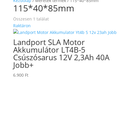
Kezdőlap
/ Méretek termék / 115*40*85mm
115*40*85mm
Összesen 1 találat
Raktáron
Landport SLA Motor
Akkumulátor LT4B-5
Csúszósarus 12V 2,3Ah 40A
Jobb+
6.900
Ft
TERMÉKKERESŐ