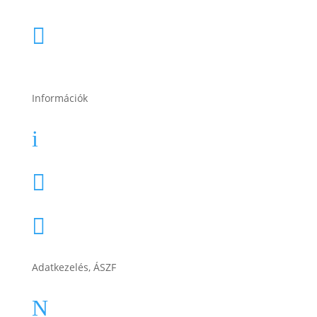
2049 Diósd, Gárdonyi Géza u. 18.

Információk
Garancia
i
Karrier

Cégtörténet

Adatkezelés, ÁSZF
ÁSZF
N