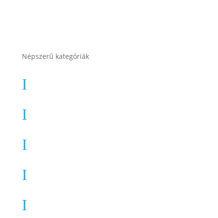
Népszerű kategóriák
Autó akkumulátor
I
Autó akkumulátor (Start-Stop)
I
Motor akkumulátor
I
Munka akkumulátor
I
Teherautó akkumulátor
I