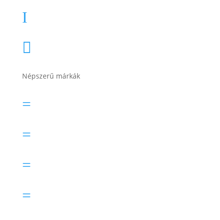
Akkumulátor töltők, indítók
I
Összes termékkategória

Népszerű márkák
Banner akkumulátor
=
Bosch akkumulátor
=
Electric Power akkumulátor
=
Exide akkumulátor
=