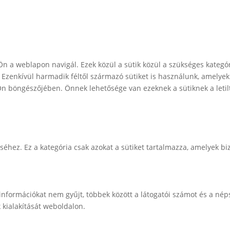
Ön a weblapon navigál. Ezek közül a sütik közül a szükséges kategór
Ezenkívül harmadik féltől származó sütiket is használunk, amelyek
 Ön böngészőjében. Önnek lehetősége van ezeknek a sütiknek a letilt
ez. Ez a kategória csak azokat a sütiket tartalmazza, amelyek bizto
s információkat nem gyűjt, többek között a látogatói számot és a n
 kialakítását weboldalon.