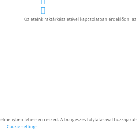

+36 (70) 385-3570

ájékoztató
Üzleteink raktárkészletével kapcsolatban érdeklődni az
lói élményben lehessen részed. A böngészés folytatásával hozzájárul
.
Cookie settings