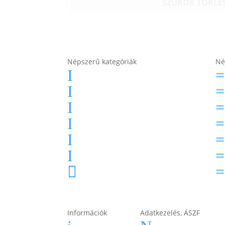
SZŰRŐK TÖRLÉ
Népszerű kategóriák
Né
Autó akkumulátor
I
=
Autó akkumulátor (Start-Stop)
I
=
Motor akkumulátor
I
=
Munka akkumulátor
I
=
Teherautó akkumulátor
I
=
Akkumulátor töltők, indítók
I
=
Összes termékkategória

=
Információk
Adatkezelés, ÁSZF
Garancia
ÁSZF