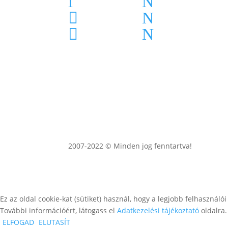
i
N
Karrier
Impresszum

N
Cégtörténet
Adatkezelési t

N
2007-2022 © Minden jog fenntartva!
Ez az oldal cookie-kat (sütiket) használ, hogy a legjobb felhaszná
További információért, látogass el
Adatkezelési tájékoztató
oldalra
ELFOGAD
ELUTASÍT