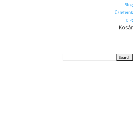
Blog
Üzleteink
0 Ft
Kosár