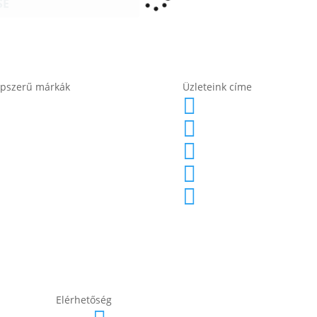
SE
pszerű márkák
Üzleteink címe
Banner akkumulátor
1171 Bp. Nagysze

Bosch akkumulátor
1141 Budapest, F

Electric Power akkumulátor
1188 Budapest, N

Exide akkumulátor
2120 Dunakeszi, 

Lesti Akku akkumulátor
2049 Diósd, Gárd

Rocket akkumulátor
Varta akkumulátor
Elérhetőség
lesti.laszlo@lestiakku.hu