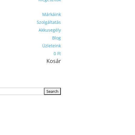
Márkáink
Szolgáltatás
Akkusegély
Blog
Üzleteink
0 Ft
Kosár