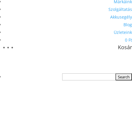
Márkáink
Szolgáltatás
Akkusegély
Blog
Üzleteink
0 Ft
Kosár
TERMÉKKERESŐ