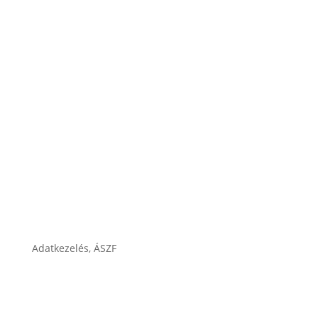
Karrier
Cégtörténet
Adatkezelés, ÁSZF