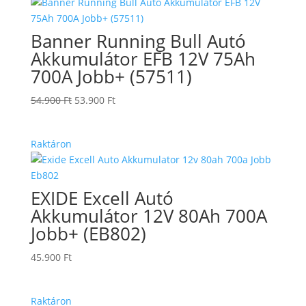
Banner Running Bull Autó
Akkumulátor EFB 12V 75Ah
700A Jobb+ (57511)
Original
Current
54.900
Ft
53.900
Ft
price
price
was:
is:
Raktáron
54.900 Ft.
53.900 Ft.
EXIDE Excell Autó
Akkumulátor 12V 80Ah 700A
Jobb+ (EB802)
45.900
Ft
Raktáron