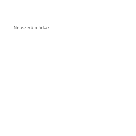
Összes termékkategória
Népszerű márkák
Banner akkumulátor
Bosch akkumulátor