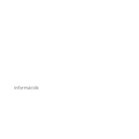
2120 Dunakeszi, Fő út 91.
2049 Diósd, Gárdonyi Géza u. 18.
Információk
Garancia