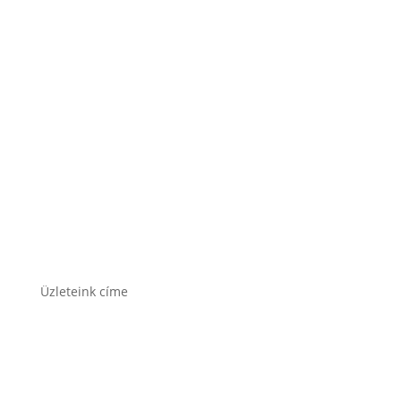
Rocket akkumulátor
Varta akkumulátor
Üzleteink címe