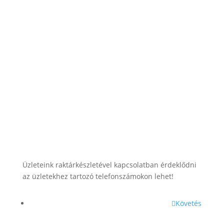
lesti.laszlo@lestiakku.hu
+36 (70) 385-3570
Üzleteink raktárkészletével kapcsolatban érdeklődni
az üzletekhez tartozó telefonszámokon lehet!
Követés