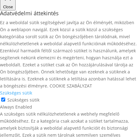
Close
Adatvédelmi áttekintés
Ez a weboldal sütik segítségével javítja az Ön élményét, miközben
Ön a weblapon navigál. Ezek közül a sütik közül a szükséges
kategóriába sorolt ​​sütik az Ön böngészőjében tárolódnak, mivel
nélkülözhetetlenek a weboldal alapvető funkcióinak működéséhez.
Ezenkívül harmadik féltől származó sütiket is használunk, amelyek
segítenek nekünk elemezni és megérteni, hogyan használja ezt a
weboldalt. Ezeket a sütiket csak az Ön hozzájárulásával tárolja az
Ön böngészőjében. Önnek lehetősége van ezeknek a sütiknek a
letiltására is. Ezeknek a sütiknek a letiltása azonban hatással lehet
a böngészési élményre. COOKIE SZABÁLYZAT
Szükséges sütik
Szükséges sütik
Always Enabled
A szükséges sütik nélkülözhetetlenek a webhely megfelelő
működéséhez. Ez a kategória csak azokat a sütiket tartalmazza,
amelyek biztosítják a weboldal alapvető funkcióit és biztonsági
jellemzőit. Ezek a sütik nem tárolnak semmilyen személyes