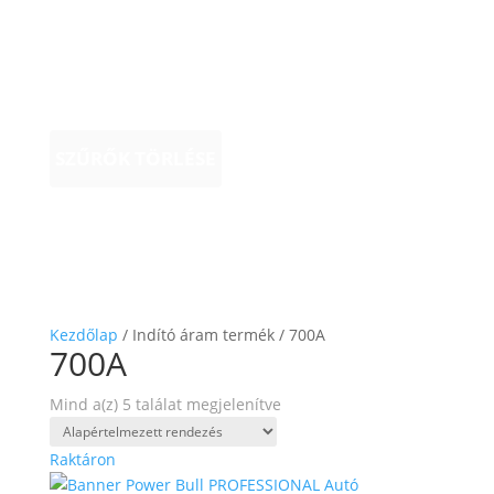
SZŰRŐK TÖRLÉSE
Kezdőlap
/ Indító áram termék / 700A
700A
Mind a(z) 5 találat megjelenítve
Raktáron