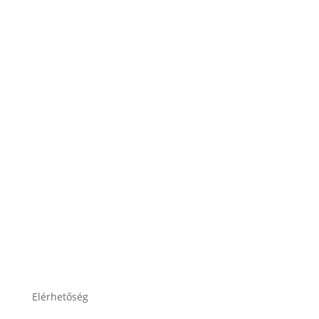
ÁSZF
Impresszum
Adatkezelési tájékoztató
Elérhetőség