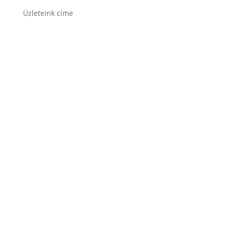
Üzleteink címe
1171 Bp. Nagyszentmiklósi u. 27.
1141 Budapest, Fogarasi út 125.