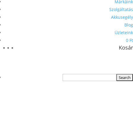
Márkáink
Szolgáltatás
Akkusegély
Blog
Üzleteink
0 Ft
Kosár
TERMÉKKERESŐ