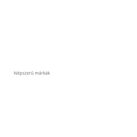
Akkumulátor töltők, indítók
Összes termékkategória
Népszerű márkák
Banner akkumulátor