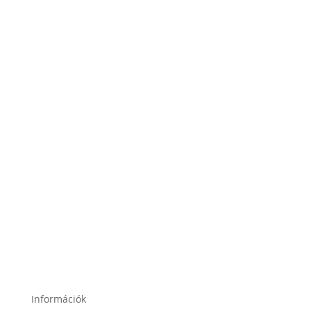
1188 Budapest, Nagykőrösi út 4.
2120 Dunakeszi, Fő út 91.
2049 Diósd, Gárdonyi Géza u. 18.
Információk