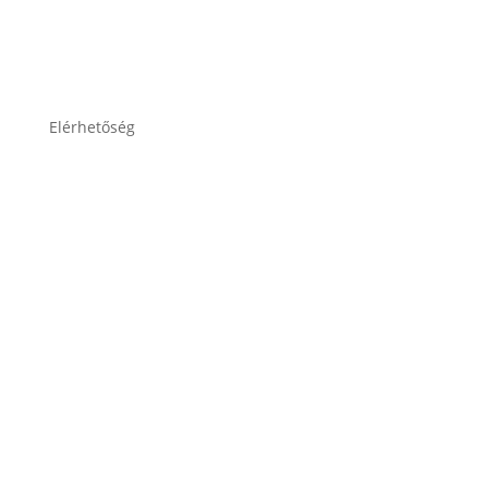
Adatkezelési tájékoztató
Elérhetőség
lesti.laszlo@lestiakku.hu
+36 (70) 385-3570