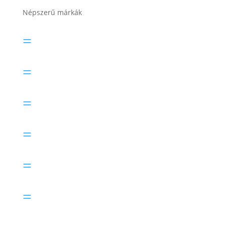
Népszerű márkák
Banner akkumulátor
=
Bosch akkumulátor
=
Electric Power akkumulátor
=
Exide akkumulátor
=
Lesti Akku akkumulátor
=
Rocket akkumulátor
=
Varta akkumulátor