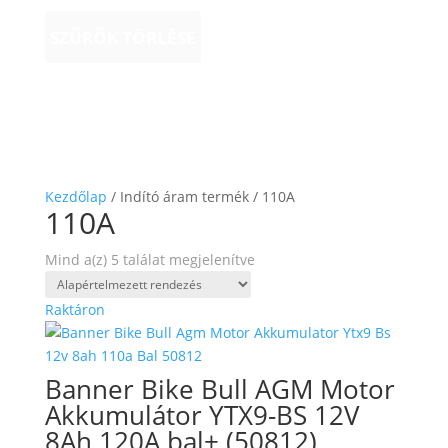
SZŰRŐK TÖRLÉSE
Kezdőlap
/ Indító áram termék / 110A
110A
Mind a(z) 5 találat megjelenítve
Raktáron
Banner Bike Bull AGM Motor
Akkumulátor YTX9-BS 12V
8Ah 120A bal+ (50812)