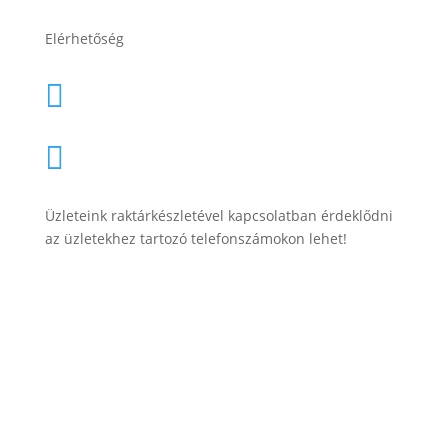
Elérhetőség
lesti.laszlo@lestiakku.hu

+36 (70) 385-3570

Üzleteink raktárkészletével kapcsolatban érdeklődni
az üzletekhez tartozó telefonszámokon lehet!