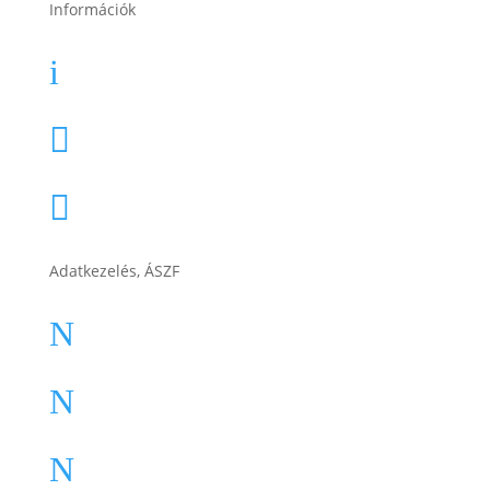
Információk
Garancia
i
Karrier

Cégtörténet

Adatkezelés, ÁSZF
ÁSZF
N
Impresszum
N
Adatkezelési tájékoztató
N