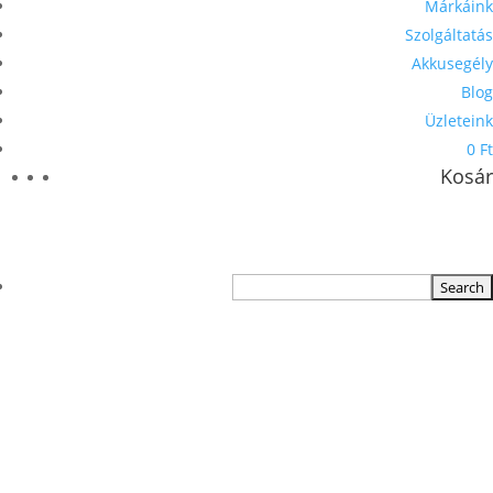
Márkáink
Szolgáltatás
Akkusegély
Blog
Üzleteink
0 Ft
Kosár
TERMÉKKERESŐ