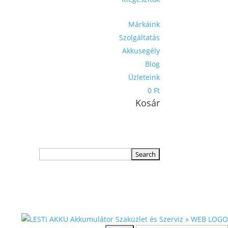
Márkáink
Szolgáltatás
Akkusegély
Blog
Üzleteink
0 Ft
Kosár