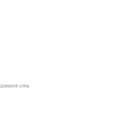
Üzleteink címe
1171 Bp. Nagyszentmiklósi u. 27.