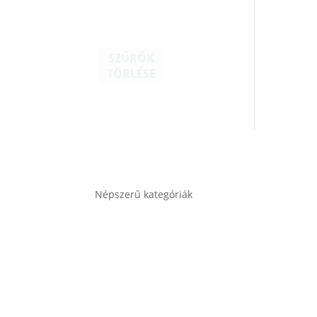
SZŰRŐK
TÖRLÉSE
Népszerű kategóriák
Autó akkumulátor