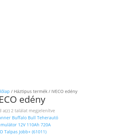
dőlap
/ Háztipus termék / IVECO edény
VECO edény
 a(z) 2 találat megjelenítve