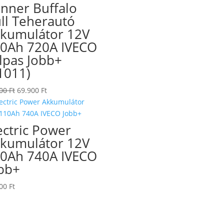
nner Buffalo
ll Teherautó
kumulátor 12V
0Ah 720A IVECO
lpas Jobb+
1011)
Original
Current
900
Ft
69.900
Ft
price
price
was:
is:
72.900 Ft.
69.900 Ft.
ectric Power
kumulátor 12V
0Ah 740A IVECO
bb+
900
Ft