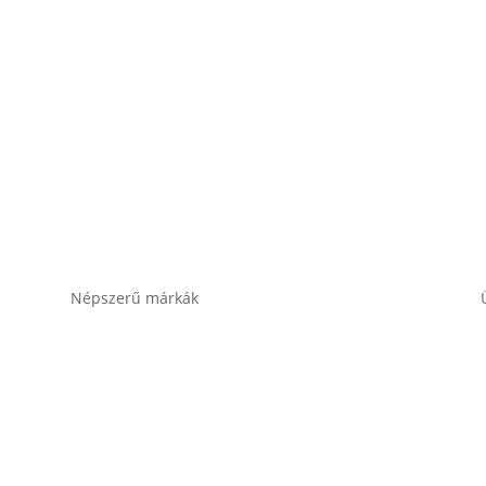
Népszerű márkák
Banner akkumulátor