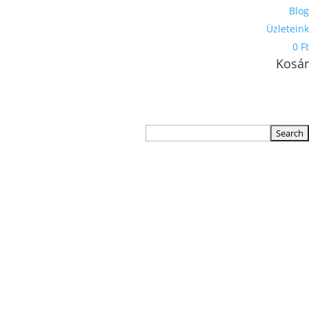
Blog
Üzleteink
0 Ft
Kosár