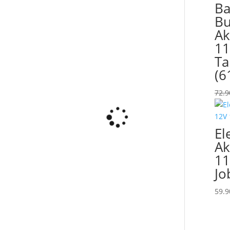
Ba
Bu
Ak
11
Ta
(6
72.
El
Ak
11
Jo
59.