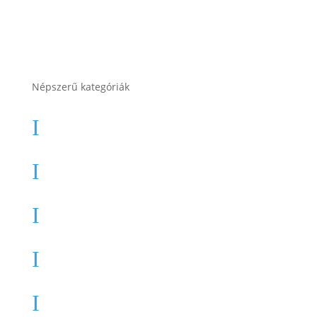
Népszerű kategóriák
Autó akkumulátor
I
Autó akkumulátor (Start-Stop)
I
Motor akkumulátor
I
Munka akkumulátor
I
Teherautó akkumulátor
I