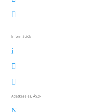
2049 Diósd, Gárdonyi Géza u. 18.

Információk
Garancia
i
Karrier

Cégtörténet

Adatkezelés, ÁSZF
ÁSZF
N