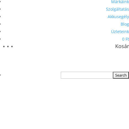
Márkáink
Szolgáltatás
Akkusegély
Blog
Üzleteink
0 Ft
Kosár
TERMÉKKERESŐ