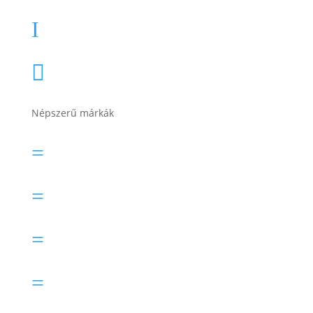
Akkumulátor töltők, indítók
I
Összes termékkategória

Népszerű márkák
Banner akkumulátor
=
Bosch akkumulátor
=
Electric Power akkumulátor
=
Exide akkumulátor
=