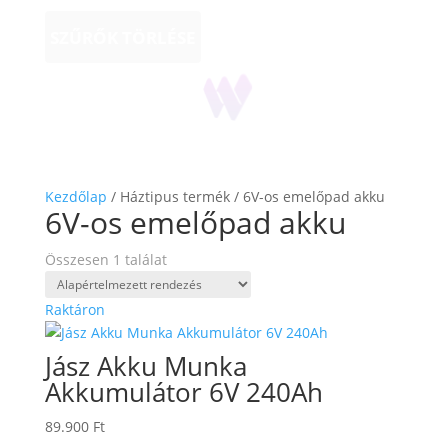
SZŰRŐK TÖRLÉSE
Kezdőlap
/ Háztipus termék / 6V-os emelőpad akku
6V-os emelőpad akku
Összesen 1 találat
Raktáron
Jász Akku Munka
Akkumulátor 6V 240Ah
89.900
Ft