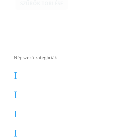
SZŰRŐK TÖRLÉSE
Népszerű kategóriák
Autó akkumulátor
I
Autó akkumulátor (Start-Stop)
I
Motor akkumulátor
I
Munka akkumulátor
I