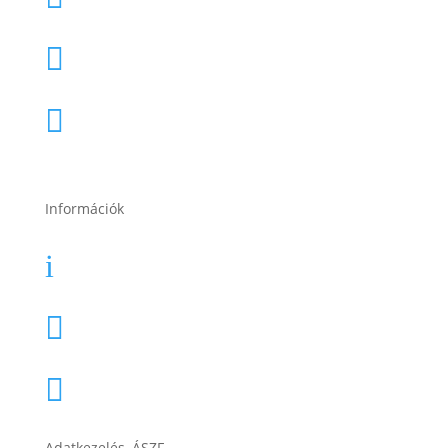
2120 Dunakeszi, Fő út 91.

2049 Diósd, Gárdonyi Géza u. 18.

Információk
Garancia
i
Karrier

Cégtörténet

Adatkezelés, ÁSZF