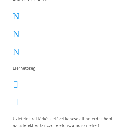
ÁSZF
N
Impresszum
N
Adatkezelési tájékoztató
N
Elérhetőség
lesti.laszlo@lestiakku.hu

+36 (70) 385-3570

Üzleteink raktárkészletével kapcsolatban érdeklődni
az üzletekhez tartozó telefonszámokon lehet!