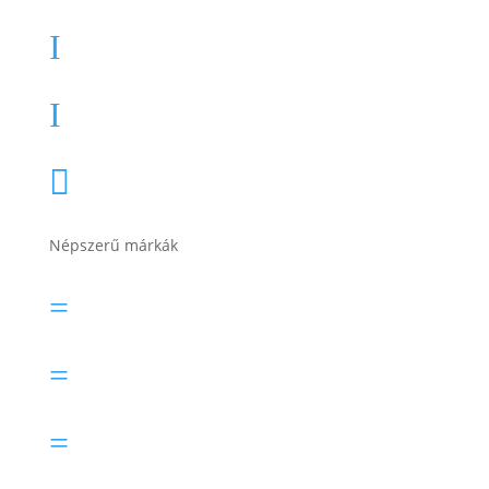
Teherautó akkumulátor
I
Akkumulátor töltők, indítók
I
Összes termékkategória

Népszerű márkák
Banner akkumulátor
=
Bosch akkumulátor
=
Electric Power akkumulátor
=