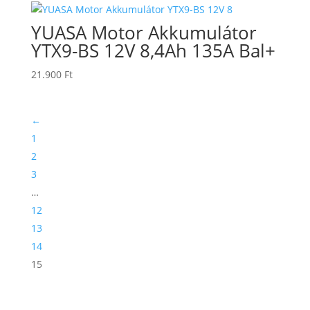
YUASA Motor Akkumulátor
YTX9-BS 12V 8,4Ah 135A Bal+
21.900
Ft
←
1
2
3
…
12
13
14
15
TERMÉKKERESŐ